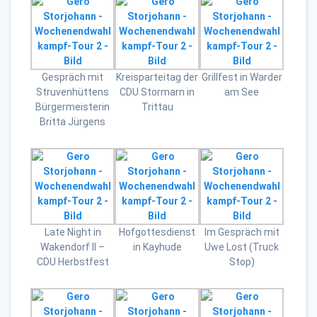
Gespräch mit
Kreisparteitag der
Grillfest in Warder
Struvenhüttens
CDU Stormarn in
am See
Bürgermeisterin
Trittau
Britta Jürgens
Late Night in
Hofgottesdienst
Im Gespräch mit
Wakendorf II –
in Kayhude
Uwe Lost (Truck
CDU Herbstfest
Stop)