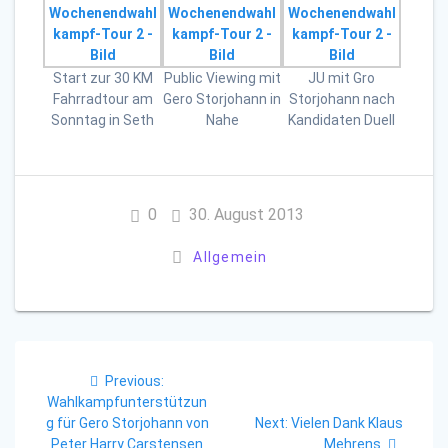
Start zur 30 KM
Public Viewing mit
JU mit Gro
Fahrradtour am
Gero Storjohann in
Storjohann nach
Sonntag in Seth
Nahe
Kandidaten Duell
0
30. August 2013
Allgemein
Beitragsnavigation
Previous
Previous:
post:
Wahlkampfunterstützun
Next
g für Gero Storjohann von
Next:
Vielen Dank Klaus
post:
Peter Harry Carstensen
Mehrens