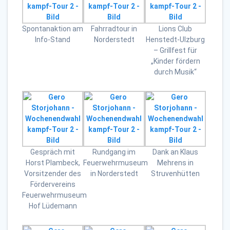
Spontanaktion am
Fahrradtour in
Lions Club
Info-Stand
Norderstedt
Henstedt-Ulzburg
– Grillfest für
„Kinder fördern
durch Musik“
Gespräch mit
Rundgang im
Dank an Klaus
Horst Plambeck,
Feuerwehrmuseum
Mehrens in
Vorsitzender des
in Norderstedt
Struvenhütten
Fördervereins
Feuerwehrmuseum
Hof Lüdemann