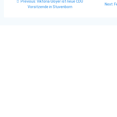
Previous
Previous:
Viktoria Gloyer ist neue CDU
N
Next:
F
post:
Vorsitzende in Stuvenborn
p