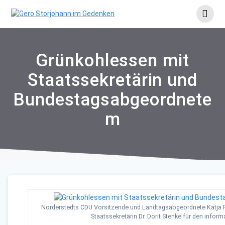
Skip
to
content
Grünkohlessen mit
Staatssekretärin und
Bundestagsabgeordnete
m
Norderstedts CDU Vorsitzende und Landtagsabgeordnete Katja R
Staatssekretärin Dr. Dorit Stenke für den inform