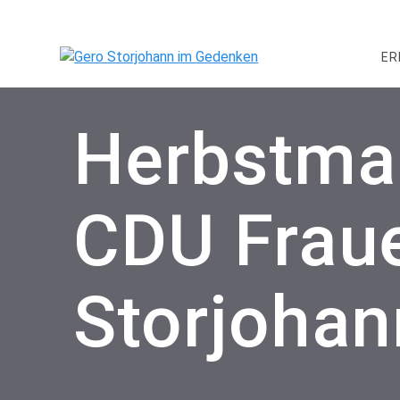
Skip
to
content
ER
Herbstmar
CDU Fraue
Storjohan