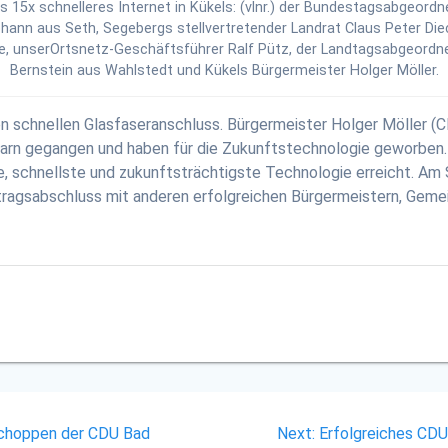
is 15x schnelleres Internet in Kükels: (vlnr.) der Bundestagsabgeord
ohann aus Seth, Segebergs stellvertretender Landrat Claus Peter Die
, unserOrtsnetz-Geschäftsführer Ralf Pütz, der Landtagsabgeordne
Bernstein aus Wahlstedt und Kükels Bürgermeister Holger Möller.
 schnellen Glasfaseranschluss. Bürgermeister Holger Möller (CD
arn gegangen und haben für die Zukunftstechnologie geworben.
 schnellste und zukunftsträchtigste Technologie erreicht. Am
ragsabschluss mit anderen erfolgreichen Bürgermeistern, Gemei
Next
schoppen der CDU Bad
Next:
Erfolgreiches CDU