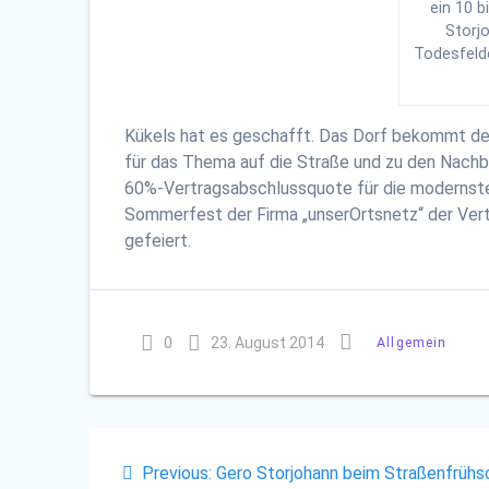
ein 10 b
Storj
Todesfelde
Kükels hat es geschafft. Das Dorf bekommt den
für das Thema auf die Straße und zu den Nachb
60%-Vertragsabschlussquote für die modernste,
Sommerfest der Firma „unserOrtsnetz“ der Vert
gefeiert.
0
23. August 2014
Allgemein
Beitragsnavigation
Previous
Previous:
Gero Storjohann beim Straßenfrüh