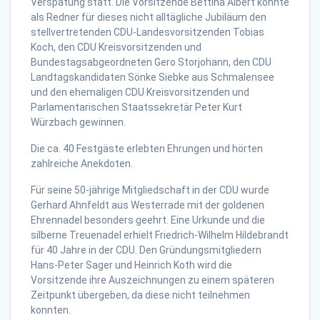
Verspätung statt. Die Vorsitzende Bettina Albert konnte
als Redner für dieses nicht alltägliche Jubiläum den
stellvertretenden CDU-Landesvorsitzenden Tobias
Koch, den CDU Kreisvorsitzenden und
Bundestagsabgeordneten Gero Storjohann, den CDU
Landtagskandidaten Sönke Siebke aus Schmalensee
und den ehemaligen CDU Kreisvorsitzenden und
Parlamentarischen Staatssekretär Peter Kurt
Würzbach gewinnen.
Die ca. 40 Festgäste erlebten Ehrungen und hörten
zahlreiche Anekdoten.
Für seine 50-jährige Mitgliedschaft in der CDU wurde
Gerhard Ahnfeldt aus Westerrade mit der goldenen
Ehrennadel besonders geehrt. Eine Urkunde und die
silberne Treuenadel erhielt Friedrich-Wilhelm Hildebrandt
für 40 Jahre in der CDU. Den Gründungsmitgliedern
Hans-Peter Sager und Heinrich Koth wird die
Vorsitzende ihre Auszeichnungen zu einem späteren
Zeitpunkt übergeben, da diese nicht teilnehmen
konnten.