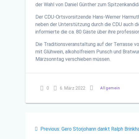
der Wahl von Daniel Günther zum Spitzenkandid
Der CDU-Ortsvorsitzende Hans-Werner Harmuth w
neben der Unterstützung durch die CDU auch die
informierte die ca. 80 Gäste über ihre professio
Die Traditionsveranstaltung auf der Terrasse v
mit Glühwein, alkoholfreiem Punsch und Bratwu
Märzsonntag verschieben müssen.
0
6. März 2022
Allgemein
Beitragsnavigation
Previous
Previous:
Gero Storjohann dankt Ralph Brinkh
post: