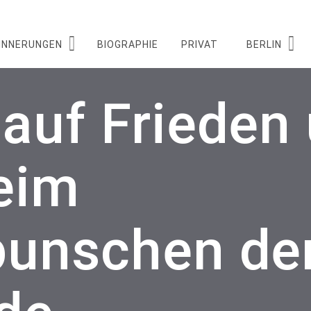
INNERUNGEN
BIOGRAPHIE
PRIVAT
BERLIN
auf Frieden
beim
punschen de