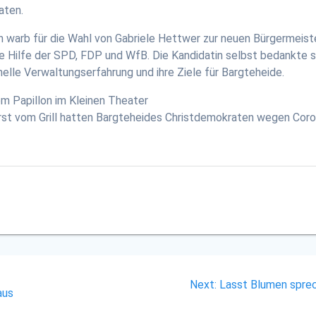
aten.
arb für die Wahl von Gabriele Hettwer zur neuen Bürgermeisteri
 Hilfe der SPD, FDP und WfB. Die Kandidatin selbst bedankte si
nelle Verwaltungserfahrung und ihre Ziele für Bargteheide.
om Papillon im Kleinen Theater
rst vom Grill hatten Bargteheides Christdemokraten wegen Cor
Next
Next:
Lasst Blumen sprech
aus
post: