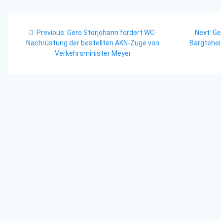
Beitragsnavigation
Previous
Ne
Previous:
Gero Storjohann fordert WC-
Next:
Ge
post:
po
Nachrüstung der bestellten AKN-Züge von
Bargtehei
Verkehrsminister Meyer