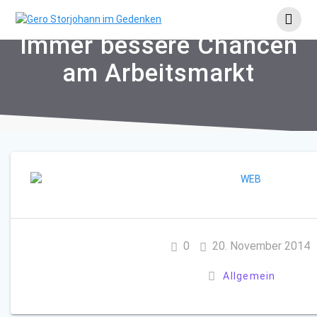
Skip
to
content
Immer bessere Chancen
am Arbeitsmarkt
0
20. November 2014
Allgemein