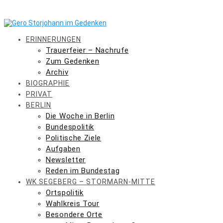
Skip
to
content
ERINNERUNGEN
Trauerfeier – Nachrufe
Zum Gedenken
Archiv
BIOGRAPHIE
PRIVAT
BERLIN
Die Woche in Berlin
Bundespolitik
Politische Ziele
Aufgaben
Newsletter
Reden im Bundestag
WK SEGEBERG – STORMARN-MITTE
Ortspolitik
Wahlkreis Tour
Besondere Orte