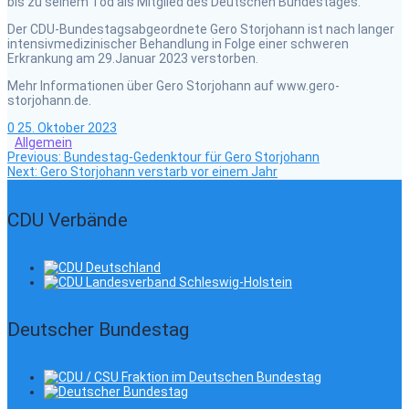
bis zu seinem Tod als Mitglied des Deutschen Bundestages.
Der CDU-Bundestagsabgeordnete Gero Storjohann ist nach langer
intensivmedizinischer Behandlung in Folge einer schweren
Erkrankung am 29.Januar 2023 verstorben.
Mehr Informationen über Gero Storjohann auf www.gero-
storjohann.de.
0
25. Oktober 2023
Allgemein
Previous
Beitragsnavigation
Previous:
Bundestag-Gedenktour für Gero Storjohann
Next
post:
Next:
Gero Storjohann verstarb vor einem Jahr
post:
CDU Verbände
Deutscher Bundestag