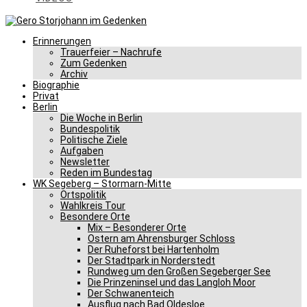
Erinnerungen
Trauerfeier – Nachrufe
Zum Gedenken
Archiv
Biographie
Privat
Berlin
Die Woche in Berlin
Bundespolitik
Politische Ziele
Aufgaben
Newsletter
Reden im Bundestag
WK Segeberg – Stormarn-Mitte
Ortspolitik
Wahlkreis Tour
Besondere Orte
Mix – Besonderer Orte
Ostern am Ahrensburger Schloss
Der Ruheforst bei Hartenholm
Der Stadtpark in Norderstedt
Rundweg um den Großen Segeberger See
Die Prinzeninsel und das Langloh Moor
Der Schwanenteich
Ausflug nach Bad Oldesloe