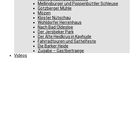
Mellingburger und Poppenbüttler Schleuse
Götzberger Mühle
Mözen
Kloster Nütschau
Wohldorfer Herrenhaus
Nach Bad Oldesloe
Der Jersbeker Park
Der Alte Heidkrug in Kayhude
Fahrradtouren und Sattelfeste
Die Barker Heide
Zugabe – Gastbeitraege
Videos
Konrad Adenauer Stiftung
würdigt das Leben und
politische Wirken von
Gero Storjohann