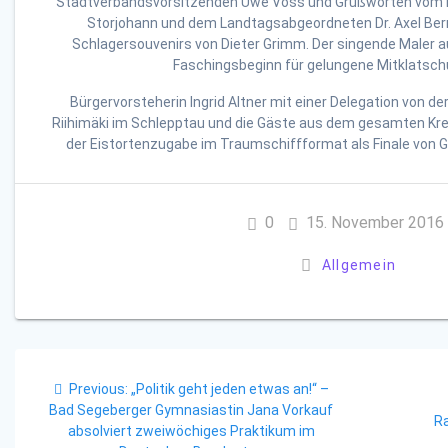
Stadtverbandsvorsitzenden Uwe Voss und Grußworten vom
Storjohann und dem Landtagsabgeordneten Dr. Axel Bern
Schlagersouvenirs von Dieter Grimm. Der singende Maler 
Faschingsbeginn für gelungene Mitklatsch
Bürgervorsteherin Ingrid Altner mit einer Delegation von d
Riihimäki im Schlepptau und die Gäste aus dem gesamten Kr
der Eistortenzugabe im Traumschiffformat als Finale von G
0
15. November 2016
Allgemein
Beitragsnavigation
Previous
Previous:
„Politik geht jeden etwas an!“ –
post:
Bad Segeberger Gymnasiastin Jana Vorkauf
R
absolviert zweiwöchiges Praktikum im