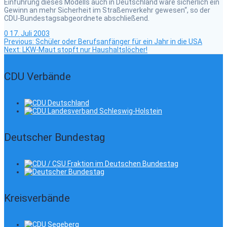
Einführung dieses Modells auch in Deutschland wäre sicherlich ein
Gewinn an mehr Sicherheit im Straßenverkehr gewesen“, so der
CDU-Bundestagsabgeordnete abschließend.
0
17. Juli 2003
Previous
Beitragsnavigation
Previous:
Schüler oder Berufsanfänger für ein Jahr in die USA
Next
post:
Next:
LKW-Maut stopft nur Haushaltslöcher!
post:
CDU Verbände
Deutscher Bundestag
Kreisverbände