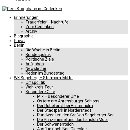
Erinnerungen
Trauerfeier – Nachrufe
Zum Gedenken
Archiv
Biographie
Privat
Berlin
Die Woche in Berlin
Bundespolitik
Politische Ziele
Aufgaben
Newsletter
Reden im Bundestag
WK Segeberg – Stormarn-Mitte
Ortspolitik
Wahlkreis Tour
Besondere Orte
Mix – Besonderer Orte
Ostern am Ahrensburger Schloss
Der Ruheforst bei Hartenholm
Der Stadtpark in Norderstedt
Rundweg um den Großen Segeberger See
Die Prinzeninsel und das Langloh Moor
Der Schwanenteich
Ausflug nach Bad Oldesloe