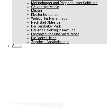
Mellingburger und Poppenbüttler Schleuse
Götzberger Mühle
Mözen
Kloster Nütschau
Wohldorfer Herrenhaus
Nach Bad Oldesloe
Der Jersbeker Park
Der Alte Heidkrug in Kayhude
Fahrradtouren und Sattelfeste
Die Barker Heide
Zugabe – Gastbeitraege
Videos
Minister Stolpe muss
umdenken!