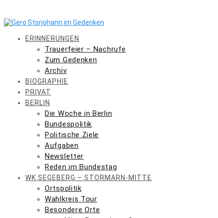
Skip
to
content
ERINNERUNGEN
Trauerfeier – Nachrufe
Zum Gedenken
Archiv
BIOGRAPHIE
PRIVAT
BERLIN
Die Woche in Berlin
Bundespolitik
Politische Ziele
Aufgaben
Newsletter
Reden im Bundestag
WK SEGEBERG – STORMARN-MITTE
Ortspolitik
Wahlkreis Tour
Besondere Orte