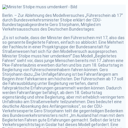
Berlin. – Zur Ablehnung des Modellversuches „Führerschein ab 17“
durch Bundesverkehrsminister Stolpe erklärt der CDU-
Bundestagsabgeordnete Gero Storjohann, Mitglied im
Verkehrsausschuss des Deutschen Bundestages:
„Es ist schade, dass der Minister den Führerschein mit 17, also das
so genannte Begleitete Fahren, einfach so abblockt. Eine Mehrheit
der Fachleute in einer Projektgruppe der Bundesanstalt für
Straßenwesen hat sich für den Modellversuch ausgesprochen.
Minister Stolpe muss hier umdenken!“.Das Modell „Begleitetes
Fahren“ sieht vor, dass junge Menschen bereits mit 17 Jahren eine
Pkw-Fahrerlaubnis erwerben dürfen und bis zum 18. Geburtstag in
Begleitung von Führerscheininhabern fahren können. Gero
Storjohann dazu:„Die Unfallgefährung ist bei Fahranfängern am
Beginn ihrer Fahrkarriere am höchsten. Der Führerschein ab 17 soll
die Fahrausbildung unter Begleitung vertiefen, damit
fahrpraktische Erfahrungen gesammelt werden können. Dadurch
werden Fahranfänger befähigt, ab dem 18. Geburtstag
eigenständig und ohne Begleitung, aber mit erheblich verringertem
Unfallrisiko am Straßenverkehr teilzunehmen. Dies bedeutet eine
deutliche Absenkung des Anfängerrisikos“, so der CDU-
Verkehrsexperte.Gero Storjohann teilt die gegenteiligen Bedenken
des Bundesverkehrsministers nicht: „Im Ausland hat man mit dem
Begleiteten Fahren gute Erfahrungen gemacht. Selbst der letzte
Verkehrsgerichtstag in Goslar hat dieses Modell gefordert. Eine