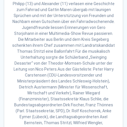
Philipp (13) und Alexander (11) verlasen eine Geschichte
zum Fahrrad und Gattin Maren übergab mit launigen
Sprüchen und mit der Unterstützung von Freunden und
Nachbarn einen Gutschein über ein Fahrradwochenende.
Jugendfreunde liessen Erinnerungen von Gero
Storjohann in einer Multimedia-Show Revue passieren.
Die Mitarbeiter aus Berlin und dem Kreis Segeberg
schenkten ihrem Chef zusammen mit Landratskandidat
Thomas Stritzl eine Ballonfahrt Für die musikalisch
Unterhaltung sorgte die Schülerband „Swinging
Desaster“ von der Theodor-Momsen-Schule unter der
Leitung von Nico Peters.Aus der Gästeliste: Peter Harry
Carstensen (CDU-Landesvorsitzender und
Ministerpräsident des Landes Schleswig-Holstein),
Dietrich Austermann (Minister für Wissenschaft,
Wirtschaft und Verkehr), Rainer Wiegard
(Finanzminister), Staatssekretär Klaus Schlie, die
Bundestagsabgeordneten Dirk Fischer, Franz Thönnes
(Parl. Staatssekretär, SPD), Dr. Rolf Koschorrek, Anke
Eymer (Lübeck), die Landtagsabgeordneten Axel
Bernstein, Thomas Stritzl, Wilfried Wengler,