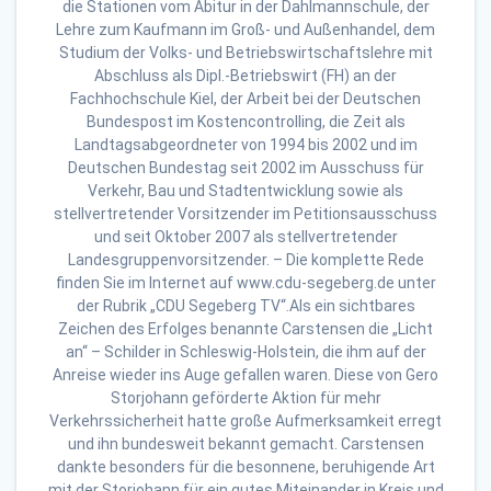
die Stationen vom Abitur in der Dahlmannschule, der
Lehre zum Kaufmann im Groß- und Außenhandel, dem
Studium der Volks- und Betriebswirtschaftslehre mit
Abschluss als Dipl.-Betriebswirt (FH) an der
Fachhochschule Kiel, der Arbeit bei der Deutschen
Bundespost im Kostencontrolling, die Zeit als
Landtagsabgeordneter von 1994 bis 2002 und im
Deutschen Bundestag seit 2002 im Ausschuss für
Verkehr, Bau und Stadtentwicklung sowie als
stellvertretender Vorsitzender im Petitionsausschuss
und seit Oktober 2007 als stellvertretender
Landesgruppenvorsitzender. – Die komplette Rede
finden Sie im Internet auf www.cdu-segeberg.de unter
der Rubrik „CDU Segeberg TV“.Als ein sichtbares
Zeichen des Erfolges benannte Carstensen die „Licht
an“ – Schilder in Schleswig-Holstein, die ihm auf der
Anreise wieder ins Auge gefallen waren. Diese von Gero
Storjohann geförderte Aktion für mehr
Verkehrssicherheit hatte große Aufmerksamkeit erregt
und ihn bundesweit bekannt gemacht. Carstensen
dankte besonders für die besonnene, beruhigende Art
mit der Storjohann für ein gutes Miteinander in Kreis und