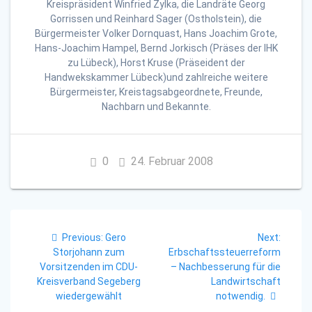
Kreispräsident Winfried Zylka, die Landräte Georg
Gorrissen und Reinhard Sager (Ostholstein), die
Bürgermeister Volker Dornquast, Hans Joachim Grote,
Hans-Joachim Hampel, Bernd Jorkisch (Präses der IHK
zu Lübeck), Horst Kruse (Präseident der
Handwekskammer Lübeck)und zahlreiche weitere
Bürgermeister, Kreistagsabgeordnete, Freunde,
Nachbarn und Bekannte.
0
24. Februar 2008
Beitragsnavigation
Previous
Next
Previous:
Gero
Next:
post:
post:
Storjohann zum
Erbschaftssteuerreform
Vorsitzenden im CDU-
– Nachbesserung für die
Kreisverband Segeberg
Landwirtschaft
wiedergewählt
notwendig.