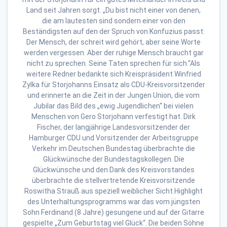
Land seit Jahren sorgt. „Du bist nicht einer von denen,
die am lautesten sind sondern einer von den
Beständigsten auf den der Spruch von Konfuzius passt:
Der Mensch, der schreit wird gehört, aber seine Worte
werden vergessen. Aber der ruhige Mensch braucht gar
nicht zu sprechen. Seine Taten sprechen für sich.“Als
weitere Redner bedankte sich Kreispräsident Winfried
Zylka für Storjohanns Einsatz als CDU-Kreisvorsitzender
und erinnerte an die Zeit in der Jungen Union, die vom
Jubilar das Bild des „ewig Jugendlichen“ bei vielen
Menschen von Gero Storjohann verfestigt hat. Dirk
Fischer, der langjährige Landesvorsitzender der
Hamburger CDU und Vorsitzender der Arbeitsgruppe
Verkehr im Deutschen Bundestag überbrachte die
Glückwünsche der Bundestagskollegen. Die
Glückwünsche und den Dank des Kreisvorstandes
überbrachte die stellvertretende Kreisvorsitzende
Roswitha Strauß aus speziell weiblicher Sicht.Highlight
des Unterhaltungsprogramms war das vom jüngsten
Sohn Ferdinand (8 Jahre) gesungene und auf der Gitarre
gespielte „Zum Geburtstag viel Glück“. Die beiden Söhne