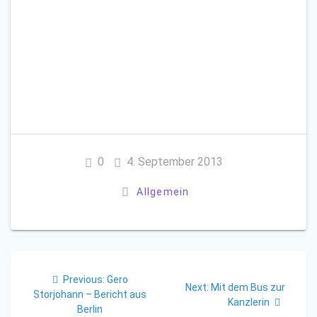
0
4. September 2013
Allgemein
Beitragsnavigation
Previous
Previous:
Gero
Next
Next:
Mit dem Bus zur
post:
Storjohann – Bericht aus
post:
Kanzlerin
Berlin