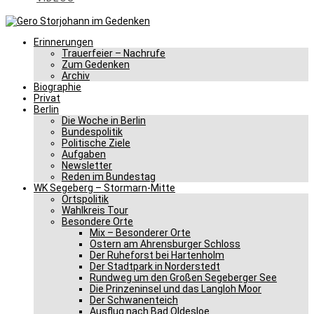
Erinnerungen
Trauerfeier – Nachrufe
Zum Gedenken
Archiv
Biographie
Privat
Berlin
Die Woche in Berlin
Bundespolitik
Politische Ziele
Aufgaben
Newsletter
Reden im Bundestag
WK Segeberg – Stormarn-Mitte
Ortspolitik
Wahlkreis Tour
Besondere Orte
Mix – Besonderer Orte
Ostern am Ahrensburger Schloss
Der Ruheforst bei Hartenholm
Der Stadtpark in Norderstedt
Rundweg um den Großen Segeberger See
Die Prinzeninsel und das Langloh Moor
Der Schwanenteich
Ausflug nach Bad Oldesloe