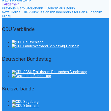
0
23. Februar 2019
Allgemein
Previous
Beitragsnavigation
Previous:
Gero Storjohann – Bericht aus Berlin
Next
post:
Next:
Heute – KPV-Diskussion mit Innenminister Hans-Joachim
post:
Grote
CDU Verbände
Deutscher Bundestag
Kreisverbände