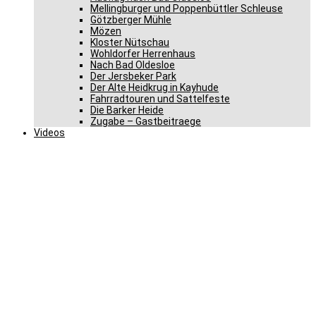
Mellingburger und Poppenbüttler Schleuse
Götzberger Mühle
Mözen
Kloster Nütschau
Wohldorfer Herrenhaus
Nach Bad Oldesloe
Der Jersbeker Park
Der Alte Heidkrug in Kayhude
Fahrradtouren und Sattelfeste
Die Barker Heide
Zugabe – Gastbeitraege
Videos
Schnapszahlen-Bingo um
Berlin Reise beim CDU
Grünkohlessen