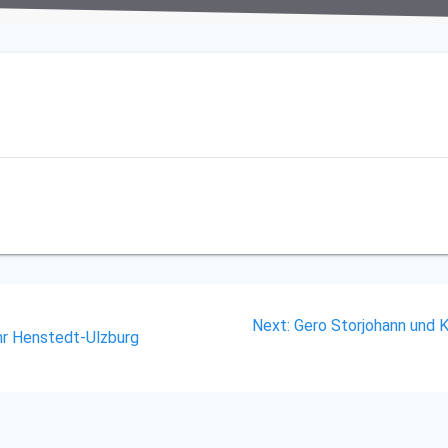
Next
Next:
Gero Storjohann und 
hr Henstedt-Ulzburg
post: