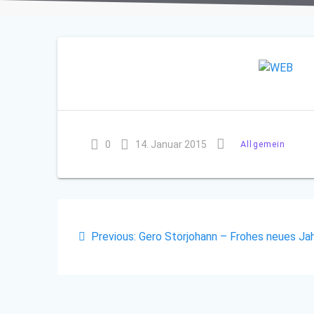
0
14. Januar 2015
Allgemein
Beitragsnavigation
Previous
Previous:
Gero Storjohann – Frohes neues Ja
post: