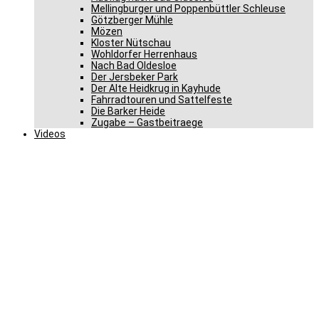
Mellingburger und Poppenbüttler Schleuse
Götzberger Mühle
Mözen
Kloster Nütschau
Wohldorfer Herrenhaus
Nach Bad Oldesloe
Der Jersbeker Park
Der Alte Heidkrug in Kayhude
Fahrradtouren und Sattelfeste
Die Barker Heide
Zugabe – Gastbeitraege
Videos
Segeberger
Gemeindetagmitglieder
auf der Ehrentribüne im
Deutschen Bundestag