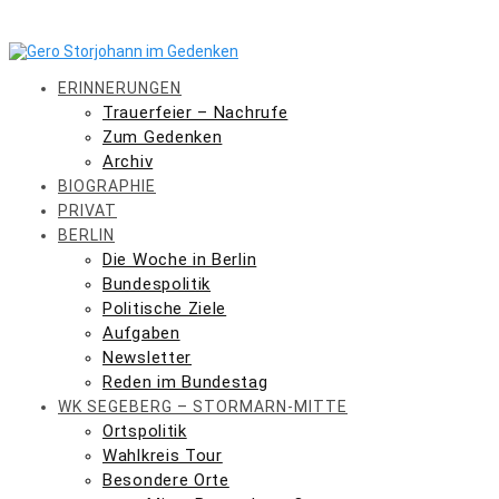
Skip
to
content
ERINNERUNGEN
Trauerfeier – Nachrufe
Zum Gedenken
Archiv
BIOGRAPHIE
PRIVAT
BERLIN
Die Woche in Berlin
Bundespolitik
Politische Ziele
Aufgaben
Newsletter
Reden im Bundestag
WK SEGEBERG – STORMARN-MITTE
Ortspolitik
Wahlkreis Tour
Besondere Orte