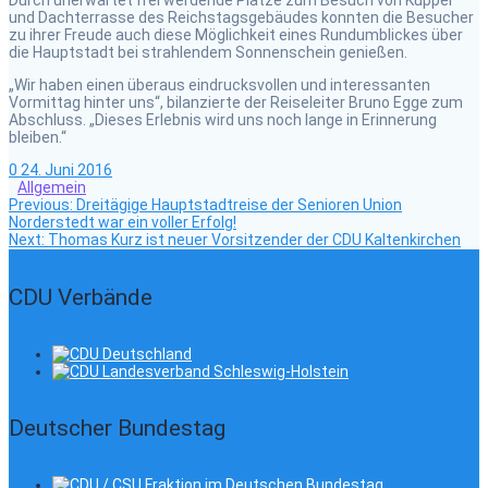
Durch unerwartet frei werdende Plätze zum Besuch von Kuppel
und Dachterrasse des Reichstagsgebäudes konnten die Besucher
zu ihrer Freude auch diese Möglichkeit eines Rundumblickes über
die Hauptstadt bei strahlendem Sonnenschein genießen.
„Wir haben einen überaus eindrucksvollen und interessanten
Vormittag hinter uns“, bilanzierte der Reiseleiter Bruno Egge zum
Abschluss. „Dieses Erlebnis wird uns noch lange in Erinnerung
bleiben.“
0
24. Juni 2016
Allgemein
Previous
Beitragsnavigation
Previous:
Dreitägige Hauptstadtreise der Senioren Union
post:
Norderstedt war ein voller Erfolg!
Next
Next:
Thomas Kurz ist neuer Vorsitzender der CDU Kaltenkirchen
post:
CDU Verbände
Deutscher Bundestag