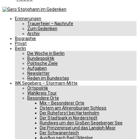
Erinnerungen
Trauerfeier – Nachrufe
Zum Gedenken
Archiv
Biographie
Privat
Berlin
Die Woche in Berlin
Bundespolitik
Politische Ziele
Aufgaben
Newsletter
Reden im Bundestag
WK Segeberg – Stormarn-Mitte
Ortspolitik
Wahlkreis Tour
Besondere Orte
Mix – Besonderer Orte
Ostern am Ahrensburger Schloss
Der Ruheforst bei Hartenholm
Der Stadtpark in Norderstedt
Rundweg um den Großen Segeberger See
Die Prinzeninsel und das Langloh Moor
Der Schwanenteich
Ausflug nach Bad Oldesloe