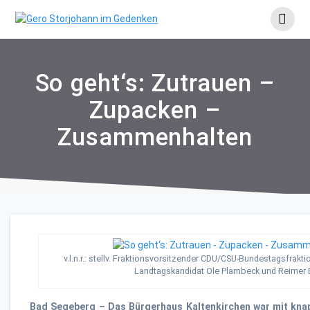
Skip
to
content
So geht‘s: Zutrauen –
Zupacken –
Zusammenhalten
v.l.n.r.: stellv. Fraktionsvorsitzender CDU/CSU-Bundestagsfrak
Landtagskandidat Ole Plambeck und Reimer
Bad Segeberg – Das Bürgerhaus Kaltenkirchen war mit knap