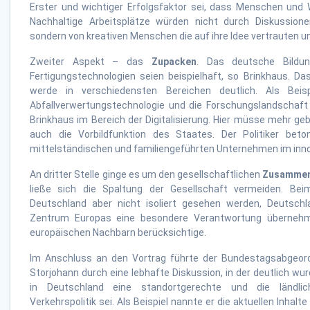
Erster und wichtiger Erfolgsfaktor sei, dass Menschen und
Nachhaltige Arbeitsplätze würden nicht durch Diskussio
sondern von kreativen Menschen die auf ihre Idee vertrauten u
Zweiter Aspekt – das
Zupacken
. Das deutsche Bildu
Fertigungstechnologien seien beispielhaft, so Brinkhaus. D
werde in verschiedensten Bereichen deutlich. Als Bei
Abfallverwertungstechnologie und die Forschungslandschaft
Brinkhaus im Bereich der Digitalisierung. Hier müsse mehr ge
auch die Vorbildfunktion des Staates. Der Politiker beto
mittelständischen und familiengeführten Unternehmen im inno
An dritter Stelle ginge es um den gesellschaftlichen
Zusammen
ließe sich die Spaltung der Gesellschaft vermeiden. 
Deutschland aber nicht isoliert gesehen werden, Deutsc
Zentrum Europas eine besondere Verantwortung übernehm
europäischen Nachbarn berücksichtige.
Im Anschluss an den Vortrag führte der Bundestagsabgeor
Storjohann durch eine lebhafte Diskussion, in der deutlich wur
in Deutschland eine standortgerechte und die ländli
Verkehrspolitik sei. Als Beispiel nannte er die aktuellen Inha