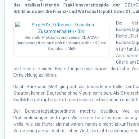
der stellvertretende Fraktionsvorsitzende der CDU/C
Brinkhaus über die Finanz- und Wirtschaftspolitik des 21. Ja
Die Ver
Bundestag
Reihe „Tref
Der stellv. Fraktionsvorsitzender CDU/CSU-
Bundestag
Bundestagsfraktion Ralph Brinkhaus MdB und Gero
Storjohann MdB
stattfand, 
Anmoderatio
Gäste am E
und einem kleinen Begrüßungsimbiss waren deutliche Wor
Entwicklung zu hören.
Ralph Brinkhaus MdB ging auf die bedeutende Rolle Deutsc
Staaten können Deutsche ohne Visum einreisen. Als Streitschl
Konflikten gefragt und trotzdem haben die Deutschen das Gefüh
Der Bundestagsabgeordnete machte deutlich, wie we
Problemlösungen beitrügen. Wer immer für alles eine Lösung
wolle, wie sie früher einmal waren, handele nicht zukunftsori
Vernetzung der wirtschaftlichen Welt, die nicht umkehrbar sei.