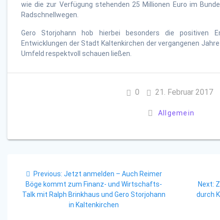
wie die zur Verfügung stehenden 25 Millionen Euro im Bund
Radschnellwegen.
Gero Storjohann hob hierbei besonders die positiven E
Entwicklungen der Stadt Kaltenkirchen der vergangenen Jahr
Umfeld respektvoll schauen ließen.
0
21. Februar 2017
Allgemein
Beitragsnavigation
Previous
Previous:
Jetzt anmelden – Auch Reimer
post:
N
Böge kommt zum Finanz- und Wirtschafts-
Next:
Z
p
Talk mit Ralph Brinkhaus und Gero Storjohann
durch K
in Kaltenkirchen