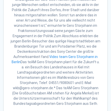
junge Menschen selbst entscheiden, ob sie aktiv in der
Politik die Zukunft ihres Dorfes, ihrer Stadt und darüber
hinaus mitgestalten wollen. Sonst tun andere das in
einer Art und Weise, die für uns alle vielleicht nicht
wünschenswert ist,“ ermunterte Gero Storjohann im
Fraktionssitzungssaal seine jungen Gäste zum
Engagement in der Politik.Zum Abschluss erlebten die
jungen Berlin-Besucher das quirlige Hauptstadtleben am
Brandenburger Tor und am Potsdamer Platz, wo die
Deckenkonstruktion des Sony Center die größte
Aufmerksamkeit fand.
Video team Gero Storjohann in
Berlin
Das teAM Gero Storjohann plant für die Zukunft u.
a. ein Besuch des Landeshauses in Kiel mit
Landtagsabgeordneten und weitere Aktivitäten.
Informationen gibt es im Wahlkreisbüro von Gero
Storjohann, Telef. 04551/9080601 und E-Mail
wkb@gero-storjohann.de.* Das teAM Gero Storjohann
(Die Großbuchstaben AM stehen für Angela Merkel) ist
die Unterstützermannschaft für den Wahlkampf des
Bundestagsabgeordneten Gero Storjohann aus Seth.