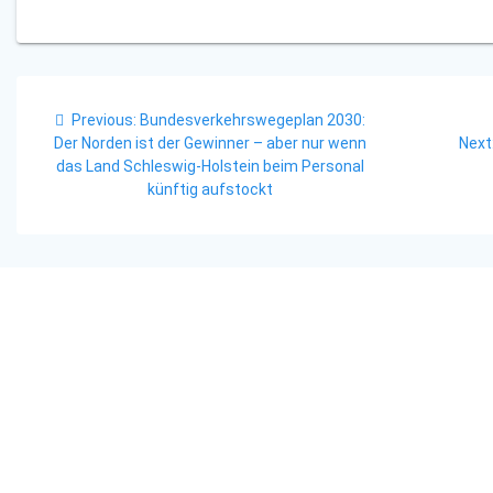
Beitragsnavigation
Previous
Previous:
Bundesverkehrswegeplan 2030:
post:
Der Norden ist der Gewinner – aber nur wenn
Next
das Land Schleswig-Holstein beim Personal
künftig aufstockt