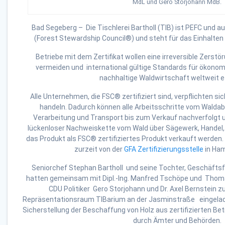
MdL und Gero Storjohann MdB.
Bad Segeberg – Die Tischlerei Bartholl (TIB) ist PEFC und au
(Forest Stewardship Council®) und steht für das Einhalten 
Betriebe mit dem Zertifikat wollen eine irreversible Zerst
vermeiden und international gültige Standards für ökonom
nachhaltige Waldwirtschaft weltweit et
Alle Unternehmen, die FSC® zertifiziert sind, verpflichten 
handeln. Dadurch können alle Arbeitsschritte vom Waldab
Verarbeitung und Transport bis zum Verkauf nachverfolgt 
lückenloser Nachweiskette vom Wald über Sägewerk, Handel, 
das Produkt als FSC® zertifiziertes Produkt verkauft werden. 
zurzeit von der
GFA Zertifizierungsstelle
in Ha
Seniorchef Stephan Bartholl und seine Tochter, Geschäfts
hatten gemeinsam mit Dipl.-Ing. Manfred Tschöpe und Thom
CDU Politiker Gero Storjohann und Dr. Axel Bernstein 
Repräsentationsraum TIBarium an der Jasminstraße eingelade
Sicherstellung der Beschaffung von Holz aus zertifizierten Bet
durch Ämter und Behörden.