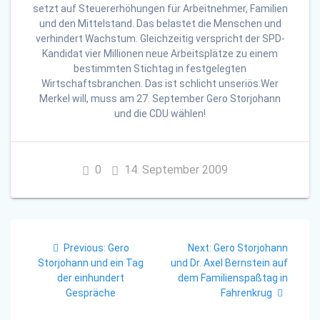
setzt auf Steuererhöhungen für Arbeitnehmer, Familien
und den Mittelstand. Das belastet die Menschen und
verhindert Wachstum. Gleichzeitig verspricht der SPD-
Kandidat vier Millionen neue Arbeitsplätze zu einem
bestimmten Stichtag in festgelegten
Wirtschaftsbranchen. Das ist schlicht unseriös.Wer
Merkel will, muss am 27. September Gero Storjohann
und die CDU wählen!
0
14. September 2009
Beitragsnavigation
Previous
Next
Previous:
Gero
Next:
Gero Storjohann
post:
post:
Storjohann und ein Tag
und Dr. Axel Bernstein auf
der einhundert
dem Familienspaßtag in
Gespräche
Fahrenkrug