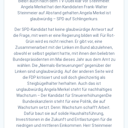
bleibt auch nach dem TV-Duell klar vor Steinmeier.
Angela Merkel hat den Kandidaten Frank-Walter
Steinmeier auf Abstand gehalten.Angela Merkel ist
glaubwürdig – SPD auf Schlingerkurs.
Der SPD-Kandidat hat keine glaubwürdige Antwort auf
die Frage, mit wem er eine Regierung bilden will. Für Rot-
Grün wird es nicht reichen. Er gibt vor, eine
Zusammenarbeit mit der Linken im Bund abzulehnen,
obwohl er selbst geplant hatte, mit ihnen den beliebten
Bundespräsidenten im Mai dieses Jahr aus dem Amt zu
wählen. Die „Niemals-Beteuerungen“ gegenüber der
Linken sind unglaubwürdig. Auf der anderen Seite wird
die FDP kritisiert und soll doch gleichzeitig als
Steigbügelhalter herhalten. Auch das ist
unglaubwürdig.Angela Merkel steht für nachhaltiges
Wachstum – Der Kandidat für SteuererhöhungenDie
Bundeskanzlerin steht für eine Politik, die auf
Wachstum setzt. Denn: Wachstum schafft Arbeit.
Dafür baut sie auf solide Haushaltsführung,
Investitionen in die Zukunft und Entlastungen für die
niedrigen und mittleren Einkommen. Herr Steinmeier