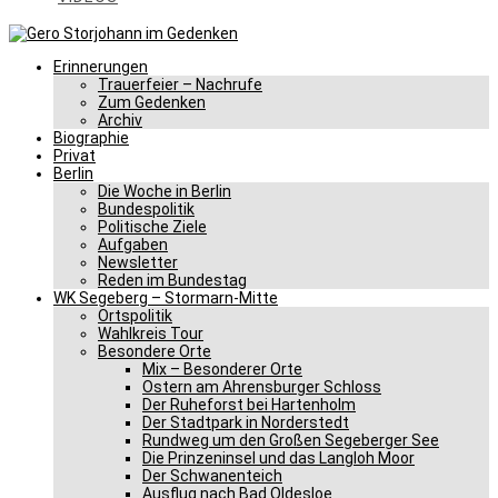
Erinnerungen
Trauerfeier – Nachrufe
Zum Gedenken
Archiv
Biographie
Privat
Berlin
Die Woche in Berlin
Bundespolitik
Politische Ziele
Aufgaben
Newsletter
Reden im Bundestag
WK Segeberg – Stormarn-Mitte
Ortspolitik
Wahlkreis Tour
Besondere Orte
Mix – Besonderer Orte
Ostern am Ahrensburger Schloss
Der Ruheforst bei Hartenholm
Der Stadtpark in Norderstedt
Rundweg um den Großen Segeberger See
Die Prinzeninsel und das Langloh Moor
Der Schwanenteich
Ausflug nach Bad Oldesloe