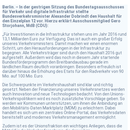
Berlin. – In der gestrigen Sitzung des Bundestagsausschusses
für Verkehr und digitale Infrastruktur stellte
Bundesverkehrsminister Alexander Dobrindt den Haushalt für
den Einzelplan 12 vor. Hierzu erklärt Ausschussmitglied Gero
Storjohann, MdB (CDU):
„Für Investitionen in die Infrastruktur stehen uns im Jahr 2016 rund
13,1 Milliarden Euro zur Verfügung. Das ist auch ein großer Erfolg
unseres Verkehrsministers. Damit machen wir einen enormen
Schritt, um den Herausforderungen in der Infrastruktur zu
begegnen. Alle Verkehrsträger sind durch den Haushalt 2016 gut
aufgestellt. Außerdem wird das noch in diesem Jahr startende
Bundesförderprogramm den Breitbandausbau gerade im
ländlichen Raum deutlich voranbringen. Besonders erfreulich ist
darüber hinaus die Erhöhung des Etats für den Radverkehr von 90
Mio. auf 100 Mio. Euro.
Die Schwerpunkte im Verkehrshaushalt sind klar und richtig
gesetzt. Neben der Finanzierung unseres Verkehrsnetzes werden
auch Innovation und neue Technologien bedacht. Von den Unions-
Verkehrspolitikern wird es noch zusätzliche Vorschläge geben. So
werden wir Kommunen unterstützen, um ihnen die Anbindung an
den Mobilitäts-Daten Marktplatz (MDM) zu erleichtern. Dabei
handelt es sich um ein zentrales Online-Portal, das Verkehrsdaten
bereitstellt und modernes Verkehrsmanagement ermöglicht.
Zudem ist es der Unionsfraktion ein wichtiges Anliegen, dass die