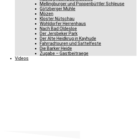
Mellingburger und Poppenbüttler Schleuse
Götzberger Mühle
Mözen
Kloster Nütschau
Wohldorfer Herrenhaus
Nach Bad Oldesloe
Der Jersbeker Park
Der Alte Heidkrug in Kayhude
Fahrradtouren und Sattelfeste
Die Barker Heide
Zugabe – Gastbeitraege
Videos
Verkehrshaushalt setzt
richtige Schwerpunkte