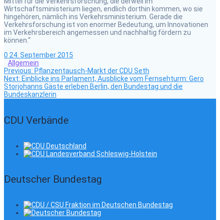
Mittel für die Verkehrsforschung, die derweil im
Wirtschaftsministerium liegen, endlich dorthin kommen, wo sie
hingehören, nämlich ins Verkehrsministerium. Gerade die
Verkehrsforschung ist von enormer Bedeutung, um Innovationen
im Verkehrsbereich angemessen und nachhaltig fördern zu
können.“
0
24. September 2015
Allgemein
Previous
Beitragsnavigation
Previous:
Pflanzentausch-Markt der CDU Seth
Next
post:
Next:
Einblicke ins Parlament, Ausblicke vom Fernsehturm: Gero
post:
Storjohanns Gäste erleben Berlin, den Bundestag und die
Bundeskanzlerin
CDU Verbände
Deutscher Bundestag