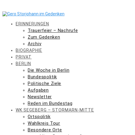
Skip
to
content
ERINNERUNGEN
Trauerfeier – Nachrufe
Zum Gedenken
Archiv
BIOGRAPHIE
PRIVAT
BERLIN
Die Woche in Berlin
Bundespolitik
Politische Ziele
Aufgaben
Newsletter
Reden im Bundestag
WK SEGEBERG – STORMARN-MITTE
Ortspolitik
Wahlkreis Tour
Besondere Orte