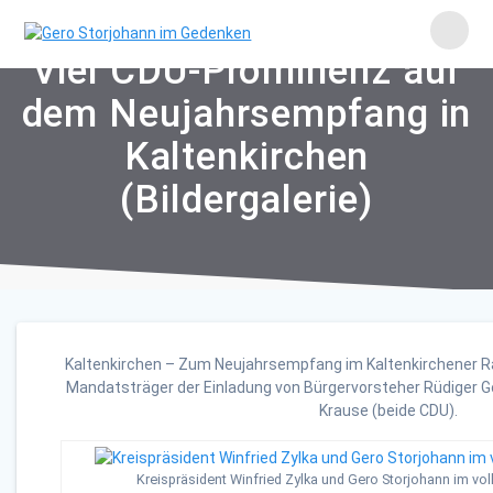
Skip
to
content
Viel CDU-Prominenz auf
dem Neujahrsempfang in
Kaltenkirchen
(Bildergalerie)
Kaltenkirchen – Zum Neujahrsempfang im Kaltenkirchener R
Mandatsträger der Einladung von Bürgervorsteher Rüdiger 
Krause (beide CDU).
Kreispräsident Winfried Zylka und Gero Storjohann im vo