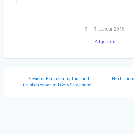
0
3. Januar 2016
Allgemein
Beitragsnavigation
Previous
Next
Previous:
Neujahrsempfang und
Next:
Tann
post:
post:
Grünkohlessen mit Gero Storjohann