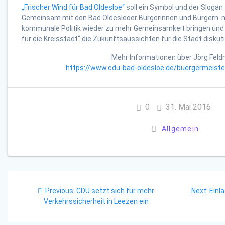
„Frischer Wind für Bad Oldesloe“
soll ein Symbol und der Slogan 
Gemeinsam mit den Bad Oldesleoer Bürgerinnen und Bürgern 
kommunale Politik wieder zu mehr Gemeinsamkeit bringen und
für die Kreisstadt“ die Zukunftsaussichten für die Stadt diskut
Mehr Informationen über Jörg Fel
https://www.cdu-bad-oldesloe.de/buergermeiste
0
31. Mai 2016
Allgemein
Beitragsnavigation
Previous
Next
Previous:
CDU setzt sich für mehr
Next:
Einl
post:
post
Verkehrssicherheit in Leezen ein