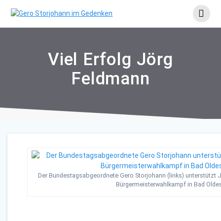
Skip
to
content
Viel Erfolg Jörg
Feldmann
Der Bundestagsabgeordnete Gero Storjohann (links) unterstützt J
Bürgermeisterwahlkampf in Bad Olde