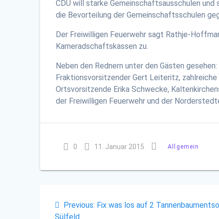
CDU will starke Gemeinschaftsausschulen und st
die Bevorteilung der Gemeinschaftsschulen ge
Der Freiwilligen Feuerwehr sagt Rathje-Hoffm
Kameradschaftskassen zu.
Neben den Rednern unter den Gästen gesehen: 
Fraktionsvorsitzender Gert Leiteritz, zahlreic
Ortsvorsitzende Erika Schwecke, Kaltenkirchen
der Freiwilligen Feuerwehr und der Norderstedt
0
11. Januar 2015
Allgemein
Beitragsnavigation
Previous
Previous:
Fix was los auf 2 Tannenbauments
post:
Sülfeld