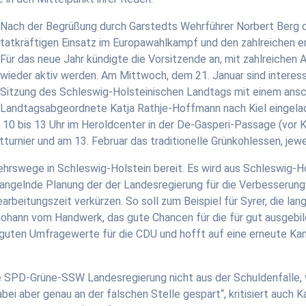
Nach der Begrüßung durch Garstedts Wehrführer Norbert Berg da
tatkräftigen Einsatz im Europawahlkampf und den zahlreichen er
Für das neue Jahr kündigte die Vorsitzende an, mit zahlreichen
wieder aktiv werden. Am Mittwoch, dem 21. Januar sind interess
Sitzung des Schleswig-Holsteinischen Landtags mit einem ans
Landtagsabgeordnete Katja Rathje-Hoffmann nach Kiel eingela
10 bis 13 Uhr im Heroldcenter in der De-Gasperi-Passage (vor 
atturnier und am 13. Februar das traditionelle Grünkohlessen, jew
ehrswege in Schleswig-Holstein bereit. Es wird aus Schleswig-Hol
gelnde Planung der der Landesregierung für die Verbesserung 
arbeitungszeit verkürzen. So soll zum Beispiel für Syrer, die lang
rjohann vom Handwerk, das gute Chancen für die für gut ausgebi
uten Umfragewerte für die CDU und hofft auf eine erneute Kand
SPD-Grüne-SSW Landesregierung nicht aus der Schuldenfalle, wei
abei aber genau an der falschen Stelle gespart“, kritisiert auch