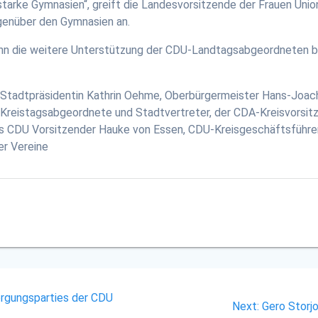
arke Gymnasien“, greift die Landesvorsitzende der Frauen Union
genüber den Gymnasien an.
ann die weitere Unterstützung der CDU-Landtagsabgeordneten be
Stadtpräsidentin Kathrin Oehme, Oberbürgermeister Hans-Joac
he Kreistagsabgeordnete und Stadtvertreter, der CDA-Kreisvorsit
s CDU Vorsitzender Hauke von Essen, CDU-Kreisgeschäftsführer
er Vereine
orgungsparties der CDU
Next
Next:
Gero Storj