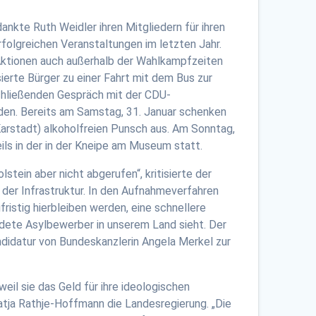
nkte Ruth Weidler ihren Mitgliedern für ihren
folgreichen Veranstaltungen im letzten Jahr.
 Aktionen auch außerhalb der Wahlkampfzeiten
ierte Bürger zu einer Fahrt mit dem Bus zur
chließenden Gespräch mit der CDU-
den. Bereits am Samstag, 31. Januar schenken
Karstadt) alkoholfreien Punsch aus. Am Sonntag,
eils in der in der Kneipe am Museum statt.
stein aber nicht abgerufen“, kritisierte der
der Infrastruktur. In den Aufnahmeverfahren
fristig hierbleiben werden, eine schnellere
ldete Asylbewerber in unserem Land sieht. Der
idatur von Bundeskanzlerin Angela Merkel zur
l sie das Geld für ihre ideologischen
 Katja Rathje-Hoffmann die Landesregierung. „Die