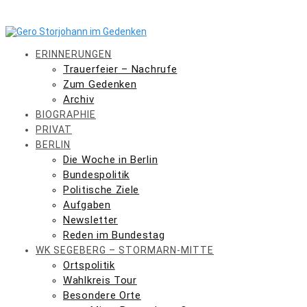
Skip
to
content
ERINNERUNGEN
Trauerfeier – Nachrufe
Zum Gedenken
Archiv
BIOGRAPHIE
PRIVAT
BERLIN
Die Woche in Berlin
Bundespolitik
Politische Ziele
Aufgaben
Newsletter
Reden im Bundestag
WK SEGEBERG – STORMARN-MITTE
Ortspolitik
Wahlkreis Tour
Besondere Orte