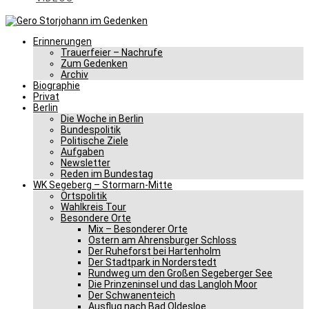
Erinnerungen
Trauerfeier – Nachrufe
Zum Gedenken
Archiv
Biographie
Privat
Berlin
Die Woche in Berlin
Bundespolitik
Politische Ziele
Aufgaben
Newsletter
Reden im Bundestag
WK Segeberg – Stormarn-Mitte
Ortspolitik
Wahlkreis Tour
Besondere Orte
Mix – Besonderer Orte
Ostern am Ahrensburger Schloss
Der Ruheforst bei Hartenholm
Der Stadtpark in Norderstedt
Rundweg um den Großen Segeberger See
Die Prinzeninsel und das Langloh Moor
Der Schwanenteich
Ausflug nach Bad Oldesloe