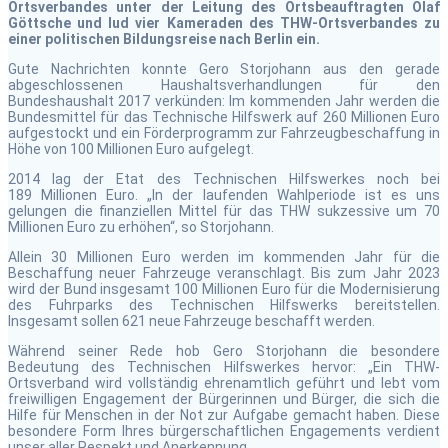
Ortsverbandes unter der Leitung des Ortsbeauftragten Olaf
Göttsche und lud vier Kameraden des THW-Ortsverbandes zu
einer politischen Bildungsreise nach Berlin ein.
Gute Nachrichten konnte Gero Storjohann aus den gerade
abgeschlossenen Haushaltsverhandlungen für den
Bundeshaushalt 2017 verkünden: Im kommenden Jahr werden die
Bundesmittel für das Technische Hilfswerk auf 260 Millionen Euro
aufgestockt und ein Förderprogramm zur Fahrzeugbeschaffung in
Höhe von 100 Millionen Euro aufgelegt.
2014 lag der Etat des Technischen Hilfswerkes noch bei
189 Millionen Euro. „In der laufenden Wahlperiode ist es uns
gelungen die finanziellen Mittel für das THW sukzessive um 70
Millionen Euro zu erhöhen“, so Storjohann.
Allein 30 Millionen Euro werden im kommenden Jahr für die
Beschaffung neuer Fahrzeuge veranschlagt. Bis zum Jahr 2023
wird der Bund insgesamt 100 Millionen Euro für die Modernisierung
des Fuhrparks des Technischen Hilfswerks bereitstellen.
Insgesamt sollen 621 neue Fahrzeuge beschafft werden.
Während seiner Rede hob Gero Storjohann die besondere
Bedeutung des Technischen Hilfswerkes hervor: „Ein THW-
Ortsverband wird vollständig ehrenamtlich geführt und lebt vom
freiwilligen Engagement der Bürgerinnen und Bürger, die sich die
Hilfe für Menschen in der Not zur Aufgabe gemacht haben. Diese
besondere Form Ihres bürgerschaftlichen Engagements verdient
unser aller Respekt und Anerkennung.