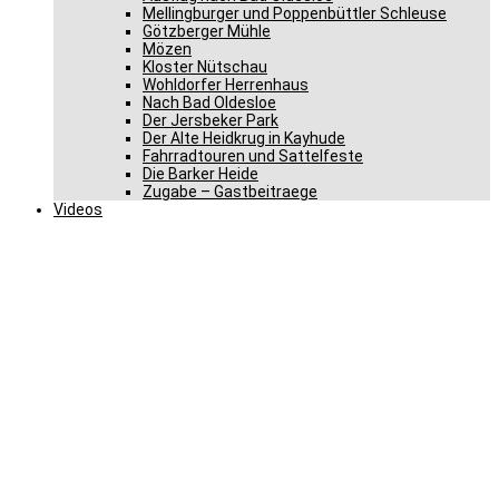
Mellingburger und Poppenbüttler Schleuse
Götzberger Mühle
Mözen
Kloster Nütschau
Wohldorfer Herrenhaus
Nach Bad Oldesloe
Der Jersbeker Park
Der Alte Heidkrug in Kayhude
Fahrradtouren und Sattelfeste
Die Barker Heide
Zugabe – Gastbeitraege
Videos
Bundesmittel für
Technisches Hilfswerk
(THW) werden
aufgestockt – Gero