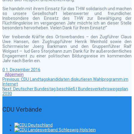
Sie handeln mit ihrem Einsatz für das THW solidarisch und machen
so unsere Gesellschaft lebenswerter und freundlicher.
Insbesondere den Einsatz des THW zur Bewältigung der
Flüchtlingskrise im vergangenen Jahr möchte ich an dieser Stelle
besonders hervorheben. Vielen Dank für Ihren Einsatz!“
Vier treibende Kräfte des Ortsverbandes – den Zugführer Claus
Uwe Hansen, den Zugtruppführer Henrik Weinhold sowie den
Schirrmeister Joerg Barkmann und den Gruppenführer Ralf
Wolgast – lud Gero Storjohann zum Dank für Ihr außerordentliches
Engagement zu einer politischen Bildungsreise im kommenden
Jahr nach Berlin ein.
0
1. Dezember 2016
Allgemein
Previous
Beitragsnavigation
Previous:
CDU Landtagskandidaten diskutieren Wahlprogramm im
post:
Internet
Next
Next:
Deutscher Bundestag beschließt Bundesverkehrswegeplan
post:
2030
CDU Verbände