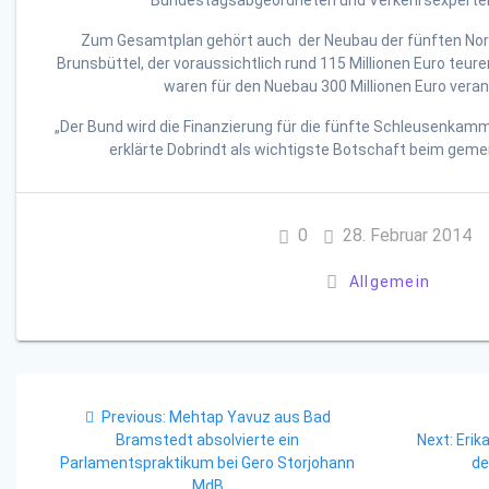
Bundestagsabgeordneten und Verkehrsexperten
Zum Gesamtplan gehört auch der Neubau der fünften Nor
Brunsbüttel, der voraussichtlich rund 115 Millionen Euro teure
waren für den Nuebau 300 Millionen Euro vera
„Der Bund wird die Finanzierung für die fünfte Schleusenkamme
erklärte Dobrindt als wichtigste Botschaft beim geme
0
28. Februar 2014
Allgemein
Beitragsnavigation
Previous
Previous:
Mehtap Yavuz aus Bad
post:
Next
Bramstedt absolvierte ein
Next:
Erik
post
Parlamentspraktikum bei Gero Storjohann
de
MdB