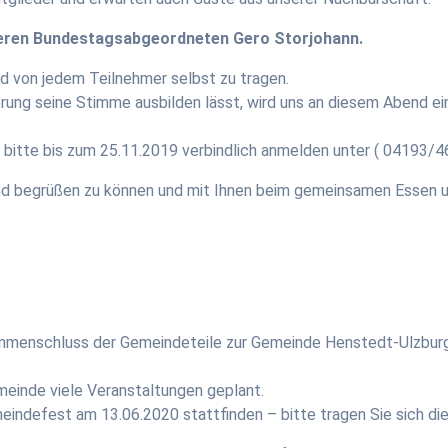
seren Bundestagsabgeordneten
Gero
Storjohann
.
nd von jedem Teilnehmer selbst zu tragen.
erung seine Stimme ausbilden lässt, wird uns an diesem Abend e
ich bitte bis zum 25.11.2019 verbindlich anmelden unter ( 04193
end begrüßen zu können und mit Ihnen beim gemeinsamen Essen 
menschluss der Gemeindeteile zur Gemeinde Henstedt-Ulzburg 
emeinde viele Veranstaltungen geplant.
meindefest am 13.06.2020 stattfinden – bitte tragen Sie sich di