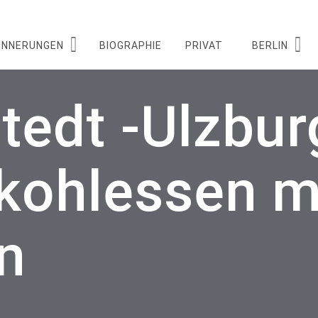
INNERUNGEN
BIOGRAPHIE
PRIVAT
BERLIN
edt -Ulzburg
kohlessen m
n