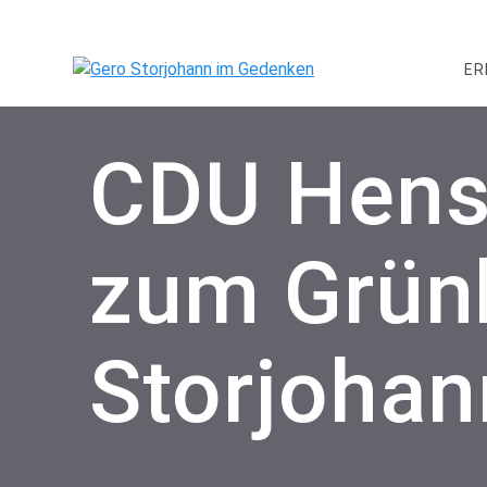
Skip
to
content
ER
CDU Henst
zum Grün
Storjohan