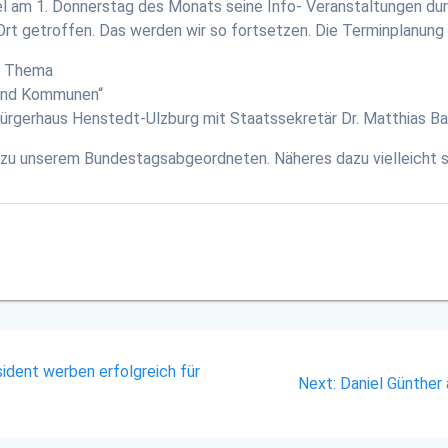
el am 1. Donnerstag des Monats seine Info- Veranstaltungen dur
rt getroffen. Das werden wir so fortsetzen. Die Terminplanung 
um Thema
 und Kommunen“
Bürgerhaus Henstedt-Ulzburg mit Staatssekretär Dr. Matthias 
in zu unserem Bundestagsabgeordneten. Näheres dazu vielleicht
ident werben erfolgreich für
Next
Next:
Daniel Günther
post: