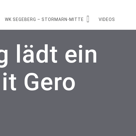
WK SEGEBERG – STORMARN-MITTE
VIDEOS
 lädt ein
it Gero