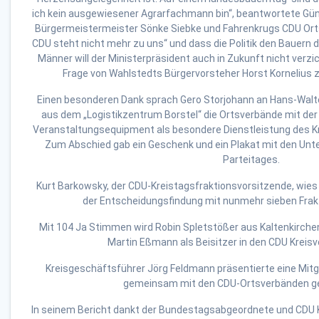
ich kein ausgewiesener Agrarfachmann bin“, beantwortete Gün
Bürgermeistermeister Sönke Siebke und Fahrenkrugs CDU Ort
CDU steht nicht mehr zu uns“ und dass die Politik den Bauern 
Männer will der Ministerpräsident auch in Zukunft nicht verz
Frage von Wahlstedts Bürgervorsteher Horst Kornelius z
Einen besonderen Dank sprach Gero Storjohann an Hans-Walter
aus dem „Logistikzentrum Borstel“ die Ortsverbände mit de
Veranstaltungsequipment als besondere Dienstleistung des K
Zum Abschied gab ein Geschenk und ein Plakat mit den Unte
Parteitages.
Kurt Barkowsky, der CDU-Kreistagsfraktionsvorsitzende, wies
der Entscheidungsfindung mit nunmehr sieben Frakt
Mit 104 Ja Stimmen wird Robin Spletstößer aus Kaltenkirche
Martin Eßmann als Beisitzer in den CDU Kreis
Kreisgeschäftsführer Jörg Feldmann präsentierte eine Mitgl
gemeinsam mit den CDU-Ortsverbänden ges
In seinem Bericht dankt der Bundestagsabgeordnete und CDU 