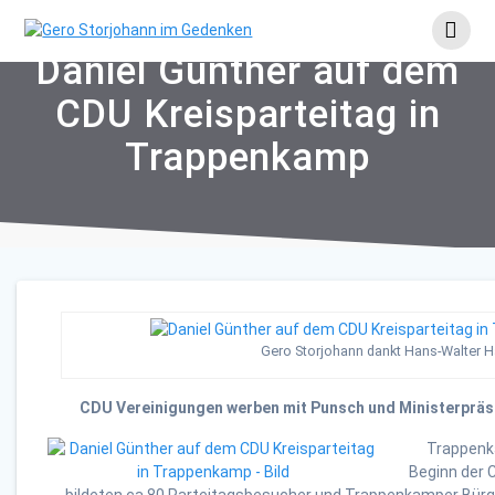
Skip
to
content
Daniel Günther auf dem
CDU Kreisparteitag in
Trappenkamp
Gero Storjohann dankt Hans-Walter 
CDU Vereinigungen werben mit Punsch und Ministerprä
Trappenka
Beginn der 