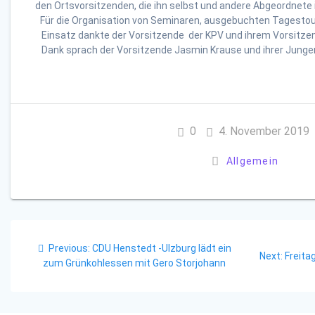
den Ortsvorsitzenden, die ihn selbst und andere Abgeordnete
Für die Organisation von Seminaren, ausgebuchten Tagestour
Einsatz dankte der Vorsitzende der KPV und ihrem Vorsitz
Dank sprach der Vorsitzende Jasmin Krause und ihrer Jungen 
0
4. November 2019
Allgemein
Beitragsnavigation
Previous
Previous:
CDU Henstedt -Ulzburg lädt ein
Next
Next:
Freita
post:
zum Grünkohlessen mit Gero Storjohann
post: