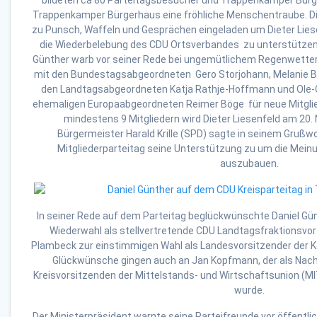
bildeten ca 80 Parteitagsbesucher und Trappenkamper Bürg
Trappenkamper Bürgerhaus eine fröhliche Menschentraube. Di
zu Punsch, Waffeln und Gesprächen eingeladen um Dieter Lie
die Wiederbelebung des CDU Ortsverbandes zu unterstützen.
Günther warb vor seiner Rede bei ungemütlichem Regenwette
mit den Bundestagsabgeordneten Gero Storjohann, Melanie Be
den Landtagsabgeordneten Katja Rathje-Hoffmann und Ole
ehemaligen Europaabgeordneten Reimer Böge für neue Mitglie
mindestens 9 Mitgliedern wird Dieter Liesenfeld am 20
Bürgermeister Harald Krille (SPD) sagte in seinem Gruß
Mitgliederparteitag seine Unterstützung zu um die Mein
auszubauen.
In seiner Rede auf dem Parteitag beglückwünschte Daniel Gü
Wiederwahl als stellvertretende CDU Landtagsfraktionsvor
Plambeck zur einstimmigen Wahl als Landesvorsitzender der 
Glückwünsche gingen auch an Jan Kopfmann, der als Nac
Kreisvorsitzenden der Mittelstands- und Wirtschaftsunion (M
wurde.
Der Ministerpräsident warnte seine Parteifreunde vor öffentl