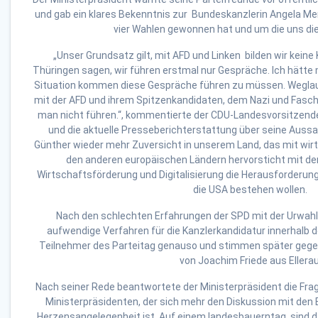
und gab ein klares Bekenntnis zur Bundeskanzlerin Angela Merk
vier Wahlen gewonnen hat und um die uns die
„Unser Grundsatz gilt, mit AFD und Linken bilden wir keine 
Thüringen sagen, wir führen erstmal nur Gespräche. Ich hätte m
Situation kommen diese Gespräche führen zu müssen. Weglau
mit der AFD und ihrem Spitzenkandidaten, dem Nazi und Fasch
man nicht führen.“, kommentierte der CDU-Landesvorsitzend
und die aktuelle Presseberichterstattung über seine Auss
Günther wieder mehr Zuversicht in unserem Land, das mit wirt
den anderen europäischen Ländern hervorsticht mit d
Wirtschaftsförderung und Digitalisierung die Herausforderun
die USA bestehen wollen.
Nach den schlechten Erfahrungen der SPD mit der Urwahl 
aufwendige Verfahren für die Kanzlerkandidatur innerhalb d
Teilnehmer des Parteitag genauso und stimmen später gege
von Joachim Friede aus Ellerau
Nach seiner Rede beantwortete der Ministerpräsident die Frage
Ministerpräsidenten, der sich mehr den Diskussion mit den B
Herzensangelegenheit ist. Auf einem landesbauerntag sind