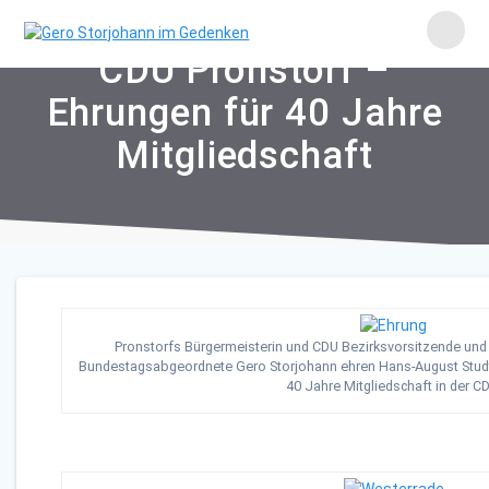
Skip
to
content
CDU Pronstorf –
Ehrungen für 40 Jahre
Mitgliedschaft
Pronstorfs Bürgermeisterin und CDU Bezirksvorsitzende und
Bundestagsabgeordnete Gero Storjohann ehren Hans-August Studt, 
40 Jahre Mitgliedschaft in der C