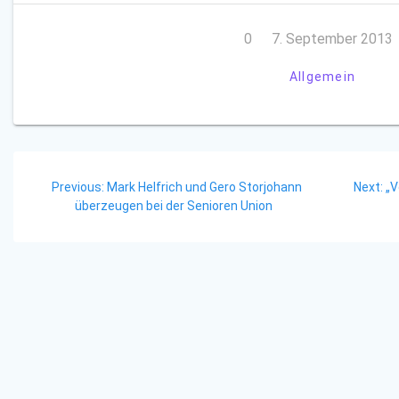
0
7. September 2013
Allgemein
Beitragsnavigation
Previous
Ne
Previous:
Mark Helfrich und Gero Storjohann
Next:
„V
post:
po
überzeugen bei der Senioren Union