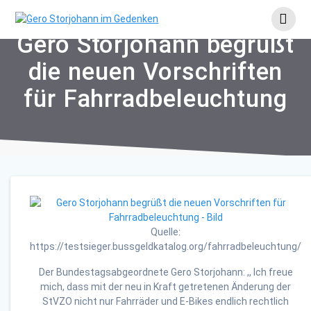
Skip
to
content
Gero Storjohann begrüßt
die neuen Vorschriften
für Fahrradbeleuchtung
Quelle:
https://testsieger.bussgeldkatalog.org/fahrradbeleuchtung/
Der Bundestagsabgeordnete Gero Storjohann: ,, Ich freue
mich, dass mit der neu in Kraft getretenen Änderung der
StVZO nicht nur Fahrräder und E-Bikes endlich rechtlich