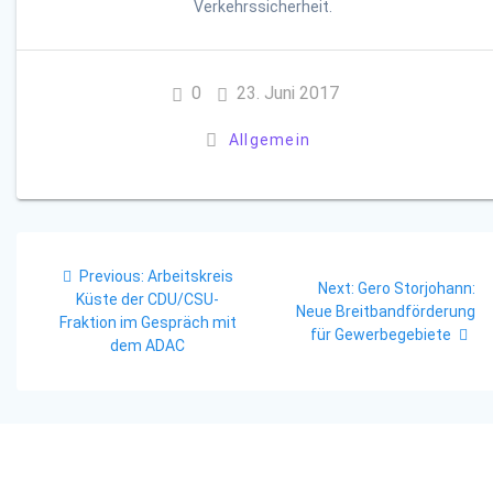
Verkehrssicherheit.
0
23. Juni 2017
Allgemein
Beitragsnavigation
Previous
Previous:
Arbeitskreis
Next
Next:
Gero Storjohann:
post:
Küste der CDU/CSU-
post:
Neue Breitbandförderung
Fraktion im Gespräch mit
für Gewerbegebiete
dem ADAC