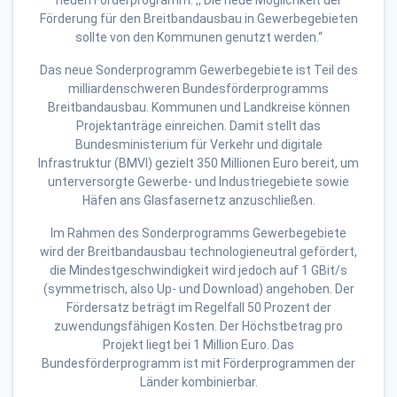
neuen Förderprogramm: ,, Die neue Möglichkeit der
Förderung für den Breitbandausbau in Gewerbegebieten
sollte von den Kommunen genutzt werden.‘‘
Das neue Sonderprogramm Gewerbegebiete ist Teil des
milliardenschweren Bundesförderprogramms
Breitbandausbau. Kommunen und Landkreise können
Projektanträge einreichen. Damit stellt das
Bundesministerium für Verkehr und digitale
Infrastruktur (BMVI) gezielt 350 Millionen Euro bereit, um
unterversorgte Gewerbe- und Industriegebiete sowie
Häfen ans Glasfasernetz anzuschließen.
Im Rahmen des Sonderprogramms Gewerbegebiete
wird der Breitbandausbau technologieneutral gefördert,
die Mindestgeschwindigkeit wird jedoch auf 1 GBit/s
(symmetrisch, also Up- und Download) angehoben. Der
Fördersatz beträgt im Regelfall 50 Prozent der
zuwendungsfähigen Kosten. Der Höchstbetrag pro
Projekt liegt bei 1 Million Euro. Das
Bundesförderprogramm ist mit Förderprogrammen der
Länder kombinierbar.