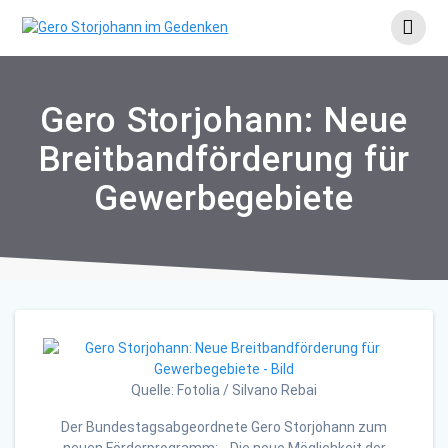
Skip
to
content
Gero Storjohann: Neue
Breitbandförderung für
Gewerbegebiete
Quelle: Fotolia / Silvano Rebai
Der Bundestagsabgeordnete Gero Storjohann zum