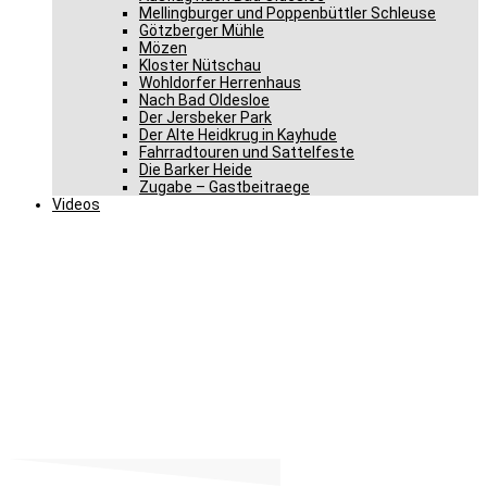
Mellingburger und Poppenbüttler Schleuse
Götzberger Mühle
Mözen
Kloster Nütschau
Wohldorfer Herrenhaus
Nach Bad Oldesloe
Der Jersbeker Park
Der Alte Heidkrug in Kayhude
Fahrradtouren und Sattelfeste
Die Barker Heide
Zugabe – Gastbeitraege
Videos
Gero Storjohann – Bericht
aus Berlin