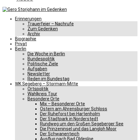
Erinnerungen
Trauerfeier – Nachrufe
Zum Gedenken
Archiv
Biographie
Privat
Berlin
Die Woche in Berlin
Bundespolitik
Politische Ziele
Aufgaben
Newsletter
Reden im Bundestag
WK Segeberg – Stormarn-Mitte
Ortspolitik
Wahlkreis Tour
Besondere Orte
Mix – Besonderer Orte
Ostern am Ahrensburger Schloss
Der Ruheforst bei Hartenholm
Der Stadtpark in Norderstedt
Rundweg um den Großen Segeberger See
Die Prinzeninsel und das Langloh Moor
Der Schwanenteich
Ausflug nach Bad Oldesloe