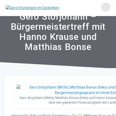
Skip
to
content
Gero Storjohann –
Bürgermeistertreff mit
Hanno Krause und
Matthias Bonse
Gero Storjohann (Mitte), Matthias Bonse (links) und Hanno Krause
über den geplanten Finanzausgleich der Land
Henstedt-Ulzburg/Kreis Segeberg – Ca. 11 Millionen Euro an S