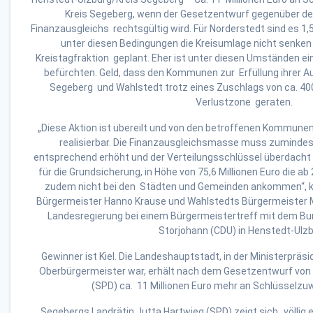
Kreis Segeberg, wenn der Gesetzentwurf gegenüber de
Finanzausgleichs rechtsgültig wird. Für Norderstedt sind es 1,5 
unter diesen Bedingungen die Kreisumlage nicht senken
Kreistagfraktion geplant. Eher ist unter diesen Umständen e
befürchten. Geld, dass den Kommunen zur Erfüllung ihrer A
Segeberg und Wahlstedt trotz eines Zuschlags von ca. 400.
Verlustzone geraten.
„Diese Aktion ist übereilt und von den betroffenen Kommunen 
realisierbar. Die Finanzausgleichsmasse muss zumindest
entsprechend erhöht und der Verteilungsschlüssel überdacht 
für die Grundsicherung, in Höhe von 75,6 Millionen Euro die a
zudem nicht bei den Städten und Gemeinden ankommen“, 
Bürgermeister Hanno Krause und Wahlstedts Bürgermeister M
Landesregierung bei einem Bürgermeistertreff mit dem 
Storjohann (CDU) in Henstedt-Ulzb
Gewinner ist Kiel. Die Landeshauptstadt, in der Ministerpräs
Oberbürgermeister war, erhält nach dem Gesetzentwurf von 
(SPD) ca. 11 Millionen Euro mehr an Schlüsselzu
Segebergs Landrätin Jutta Hartwieg (SPD) zeigt sich „völlig e