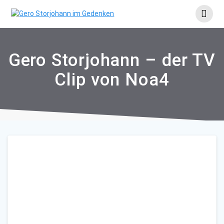
Skip
to
content
Gero Storjohann – der TV
Clip von Noa4