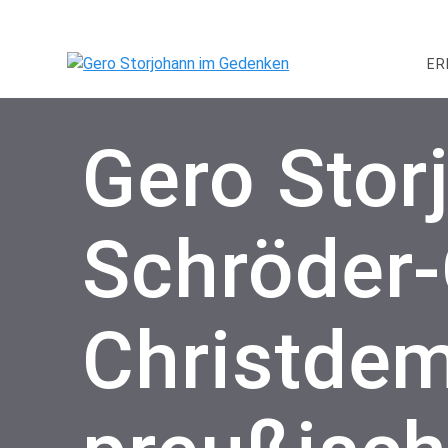
Skip
to
content
ER
Gero Storj
Schröder-
Christdem