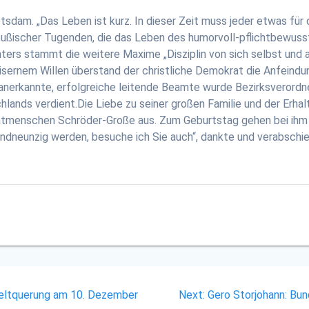
sdam. „Das Leben ist kurz. In dieser Zeit muss jeder etwas für d
preußischer Tugenden, die das Leben des humorvoll-pflichtbewus
ters stammt die weitere Maxime „Disziplin von sich selbst und 
isernem Willen überstand der christliche Demokrat die Anfeindu
anerkannte, erfolgreiche leitende Beamte wurde Bezirksverordne
lands verdient.Die Liebe zu seiner großen Familie und der Erha
atmenschen Schröder-Große aus. Zum Geburtstag gehen bei ihm u
undneunzig werden, besuche ich Sie auch“, dankte und verabschie
Next
eltquerung am 10. Dezember
Next:
Gero Storjohann: Bun