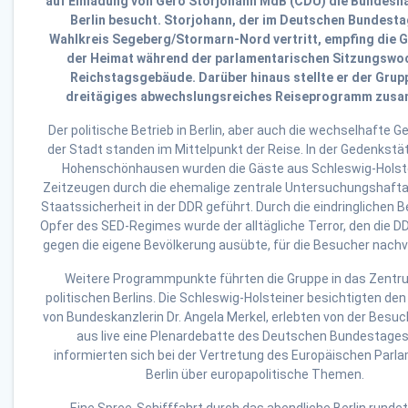
auf Einladung von Gero Storjohann MdB (CDU) die Bundesh
Berlin besucht. Storjohann, der im Deutschen Bundesta
Wahlkreis Segeberg/Stormarn-Nord vertritt, empfing die 
der Heimat während der parlamentarischen Sitzungswo
Reichstagsgebäude. Darüber hinaus stellte er der Grup
dreitägiges abwechslungsreiches Reiseprogramm zus
Der politische Betrieb in Berlin, aber auch die wechselhafte 
der Stadt standen im Mittelpunkt der Reise. In der Gedenkstät
Hohenschönhausen wurden die Gäste aus Schleswig-Holst
Zeitzeugen durch die ehemalige zentrale Untersuchungshafta
Staatssicherheit in der DDR geführt. Durch die eindringlichen B
Opfer des SED-Regimes wurde der alltägliche Terror, den die 
gegen die eigene Bevölkerung ausübte, für die Besucher nachvo
Weitere Programmpunkte führten die Gruppe in das Zentr
politischen Berlins. Die Schleswig-Holsteiner besichtigten de
von Bundeskanzlerin Dr. Angela Merkel, erlebten von der Besuc
aus live eine Plenardebatte des Deutschen Bundestages
informierten sich bei der Vertretung des Europäischen Parla
Berlin über europapolitische Themen.