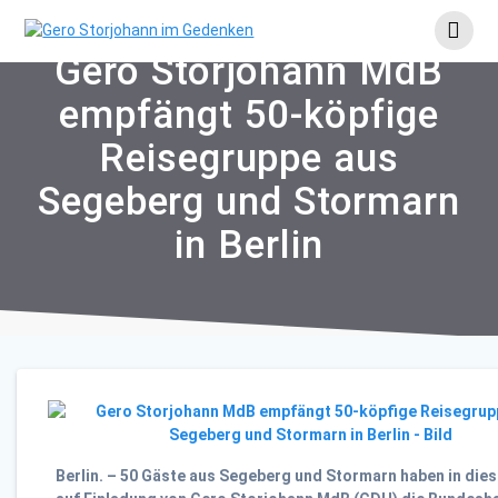
Skip
to
content
Gero Storjohann MdB
empfängt 50-köpfige
Reisegruppe aus
Segeberg und Stormarn
in Berlin
Berlin. – 50 Gäste aus Segeberg und Stormarn haben in die