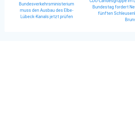
post:
CDU-Landesgruppe im 
post:
Bundesverkehrsministerium
Bundestag fordert Ne
muss den Ausbau des Elbe-
fünften Schleuse
Lübeck-Kanals jetzt prüfen
Brun