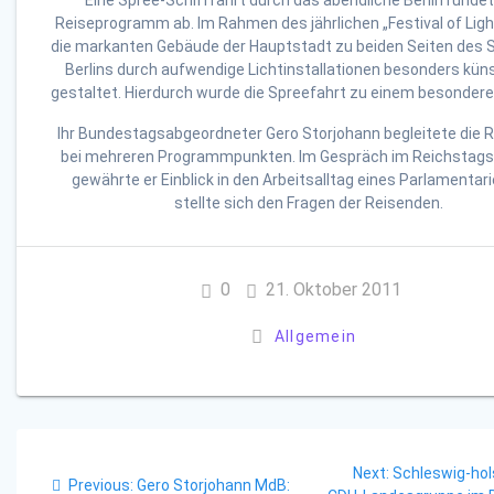
Eine Spree-Schifffahrt durch das abendliche Berlin runde
Reiseprogramm ab. Im Rahmen des jährlichen „Festival of Lig
die markanten Gebäude der Hauptstadt zu beiden Seiten des 
Berlins durch aufwendige Lichtinstallationen besonders küns
gestaltet. Hierdurch wurde die Spreefahrt zu einem besonderen
Ihr Bundestagsabgeordneter Gero Storjohann begleitete die 
bei mehreren Programmpunkten. Im Gespräch im Reichstag
gewährte er Einblick in den Arbeitsalltag eines Parlamentar
stellte sich den Fragen der Reisenden.
0
21. Oktober 2011
Allgemein
Beitragsnavigation
Next
Next:
Schleswig-hol
Previous
Previous:
Gero Storjohann MdB: