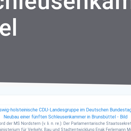
Schleusenka
el
rd der MS Nordstern (v. li. n. re.): Der Parlamentarische Staatssekre
nisterium für Verkehr, Bau und Stadtentwicklung Enak Ferlemann M