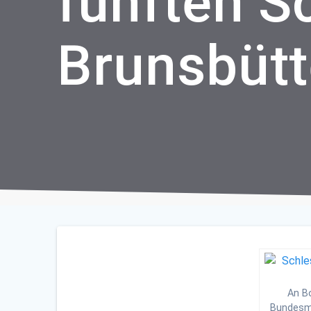
fünften 
Brunsbütt
An Bo
Bundesmi