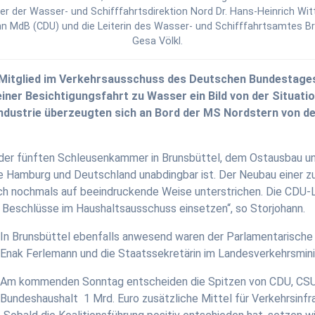
ter der Wasser- und Schifffahrtsdirektion Nord Dr. Hans-Heinrich Wit
n MdB (CDU) und die Leiterin des Wasser- und Schifffahrtsamtes B
Gesa Völkl.
 Mitglied im Verkehrsausschuss des Deutschen Bundestages
iner Besichtigungsfahrt zu Wasser ein Bild von der Situati
ndustrie überzeugten sich an Bord der MS Nordstern von d
der fünften Schleusenkammer in Brunsbüttel, dem Ostausbau und 
rte Hamburg und Deutschland unabdingbar ist. Der Neubau einer
ch nochmals auf beeindruckende Weise unterstrichen. Die CDU-
Beschlüsse im Haushaltsausschuss einsetzen“, so Storjohann.
In Brunsbüttel ebenfalls anwesend waren der Parlamentarische
Enak Ferlemann und die Staatssekretärin im Landesverkehrsmini
Am kommenden Sonntag entscheiden die Spitzen von CDU, CSU 
Bundeshaushalt 1 Mrd. Euro zusätzliche Mittel für Verkehrsinf