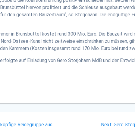
„Sobald die Koalitionsführung positiv entschieden hat, setzen w
Brunsbüttel hiervon profitiert und die Schleuse ausgebaut werde
für den gesamten Bauzeitraum“, so Storjohann. Die endgültige 
r in Brunsbüttel kostet rund 300 Mio. Euro. Die Bauzeit wird r
 Nord-Ostsee-Kanal nicht zeitweise einschränken zu müssen, gi
nden Kammern (Kosten insgesamt rund 170 Mio. Euro bei rund zw
 erfolgte auf Einladung von Gero Storjohann MdB und der Entwic
Next
köpfige Reisegruppe aus
Next:
Gero Stor
post: