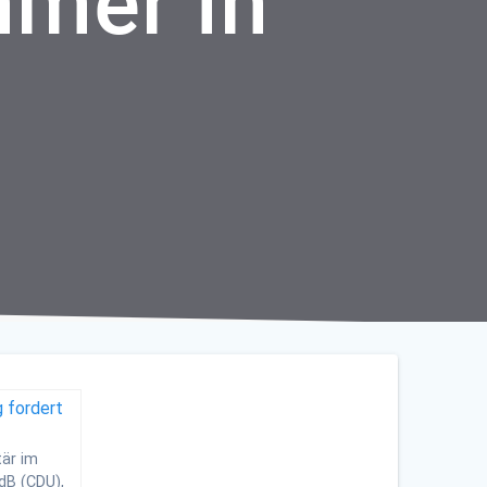
mmer in
tär im
dB (CDU),