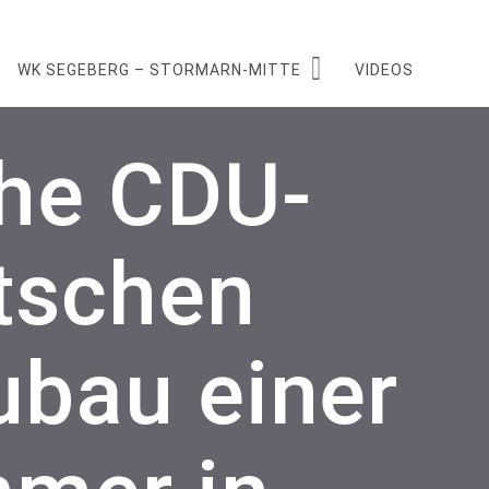
WK SEGEBERG – STORMARN-MITTE
VIDEOS
che CDU-
tschen
ubau einer