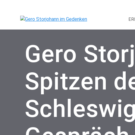
Skip
to
content
ER
Gero Stor
Spitzen d
Schleswig