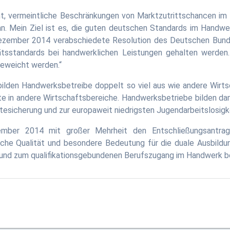
t, vermeintliche Beschränkungen von Marktzutrittschancen im
an. Mein Ziel ist es, die guten deutschen Standards im Handw
m Dezember 2014 verabschiedete Resolution des Deutschen Bund
ätsstandards bei handwerklichen Leistungen gehalten werden
geweicht werden.“
bilden Handwerksbetreibe doppelt so viel aus wie andere Wirts
fte in andere Wirtschaftsbereiche. Handwerksbetriebe bilden d
ftesicherung und zur europaweit niedrigsten Jugendarbeitslosigke
er 2014 mit großer Mehrheit den Entschließungsantrag 
kliche Qualität und besondere Bedeutung für die duale Ausbil
f und zum qualifikationsgebundenen Berufszugang im Handwerk b