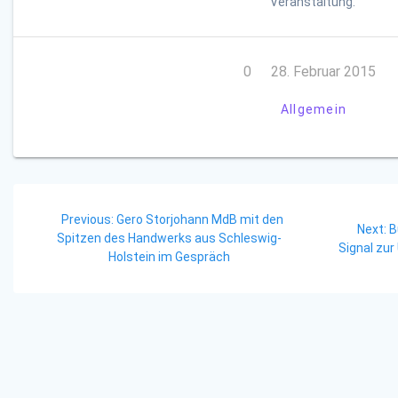
Veranstaltung.
0
28. Februar 2015
Allgemein
Beitragsnavigation
Previous
Previous:
Gero Storjohann MdB mit den
N
Next:
B
post:
Spitzen des Handwerks aus Schleswig-
p
Signal zu
Holstein im Gespräch