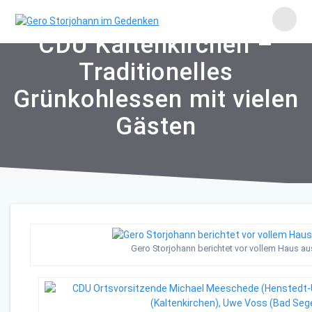
Skip
to
content
CDU Kaltenkirchen –
Traditionelles
Grünkohlessen mit vielen
Gästen
Gero Storjohann berichtet vor vollem Haus aus