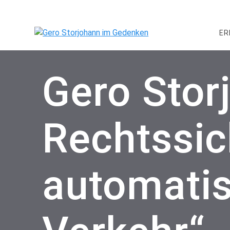
Skip
to
content
ER
Gero Stor
Rechtssic
automatis