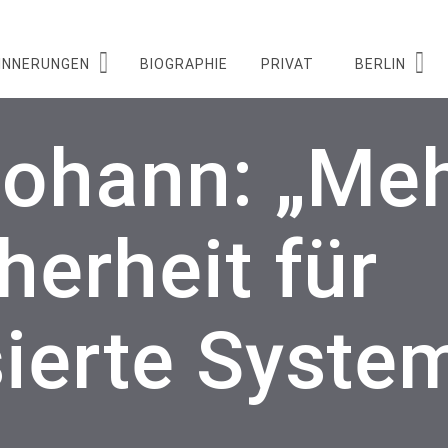
INNERUNGEN
BIOGRAPHIE
PRIVAT
BERLIN
johann: „Me
herheit für
ierte Syste