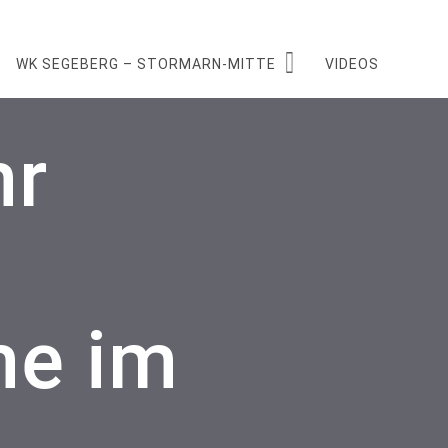
WK SEGEBERG – STORMARN-MITTE
VIDEOS
hr
me im