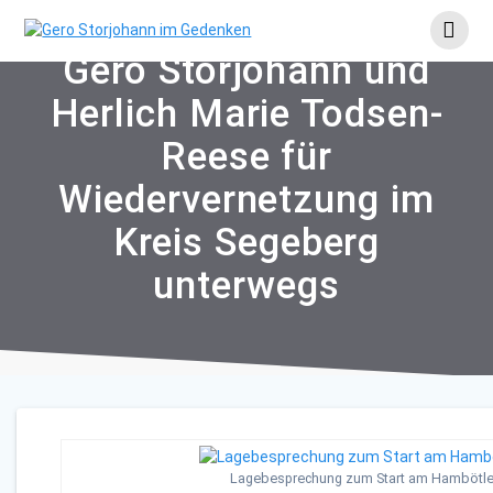
Skip
to
content
Gero Storjohann und
Herlich Marie Todsen-
Reese für
Wiedervernetzung im
Kreis Segeberg
unterwegs
Lagebesprechung zum Start am Hambötle