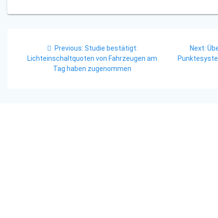
Beitragsnavigation
Previous
Nex
Previous:
Studie bestätigt:
Next:
Übe
post:
pos
Lichteinschaltquoten von Fahrzeugen am
Punktesyste
Tag haben zugenommen