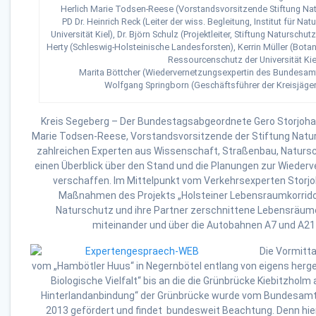
Herlich Marie Todsen-Reese (Vorstandsvorsitzende Stiftung Nat
PD Dr. Heinrich Reck (Leiter der wiss. Begleitung, Institut für N
Universität Kiel), Dr. Björn Schulz (Projektleiter, Stiftung Naturschu
Herty (Schleswig-Holsteinische Landesforsten), Kerrin Müller (Botani
Ressourcenschutz der Universität Kie
Marita Böttcher (Wiedervernetzungsexpertin des Bundesamt
Wolfgang Springborn (Geschäftsführer der Kreisjäge
Kreis Segeberg – Der Bundestagsabgeordnete Gero Storjoh
Marie Todsen-Reese, Vorstandsvorsitzende der Stiftung Natu
zahlreichen Experten aus Wissenschaft, Straßenbau, Naturs
einen Überblick über den Stand und die Planungen zur Wieder
verschaffen. Im Mittelpunkt vom Verkehrsexperten Storjo
Maßnahmen des Projekts „Holsteiner Lebensraumkorridor
Naturschutz und ihre Partner zerschnittene Lebensräum
miteinander und über die Autobahnen A7 und A21
Die Vormitt
vom „Hambötler Huus“ in Negernbötel entlang von eigens herg
Biologische Vielfalt“ bis an die die Grünbrücke Kiebitzholm 
Hinterlandanbindung“ der Grünbrücke wurde vom Bundesamt 
2013 gefördert und findet bundesweit Beachtung. Denn hier