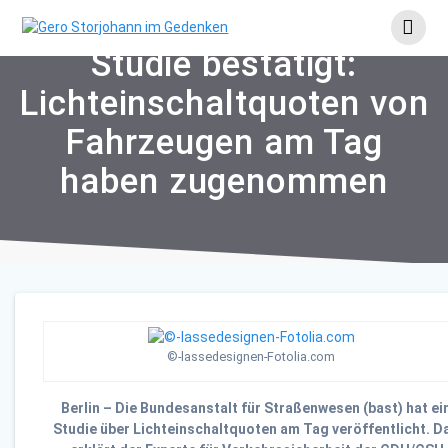
Skip
to
content
Studie bestätigt:
Lichteinschaltquoten von
Fahrzeugen am Tag
haben zugenommen
©-lassedesignen-Fotolia.com
Berlin – Die Bundesanstalt für Straßenwesen (bast) hat ei
Studie über Lichteinschaltquoten am Tag veröffentlicht.
D