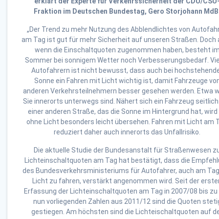
erklärt der Experte für Verkehrssicherheit der CDU/CSU
Fraktion im Deutschen Bundestag, Gero Storjohann MdB
„Der Trend zu mehr Nutzung des Abblendlichtes von Autofah
am Tag ist gut für mehr Sicherheit auf unseren Straßen. Doch
wenn die Einschaltquoten zugenommen haben, besteht i
Sommer bei sonnigem Wetter noch Verbesserungsbedarf. Vie
Autofahrern ist nicht bewusst, dass auch bei hochstehend
Sonne ein Fahren mit Licht wichtig ist, damit Fahrzeuge vo
anderen Verkehrsteilnehmern besser gesehen werden. Etwa 
Sie innerorts unterwegs sind. Nähert sich ein Fahrzeug seitlic
einer anderen Straße, das die Sonne im Hintergrund hat, wird
ohne Licht besonders leicht übersehen. Fahren mit Licht am 
reduziert daher auch innerorts das Unfallrisiko.
Die aktuelle Studie der Bundesanstalt für Straßenwesen z
Lichteinschaltquoten am Tag hat bestätigt, dass die Empfeh
des Bundesverkehrsministeriums für Autofahrer, auch am Tag
Licht zu fahren, verstärkt angenommen wird. Seit der erste
Erfassung der Lichteinschaltquoten am Tag in 2007/08 bis zu
nun vorliegenden Zahlen aus 2011/12 sind die Quoten steti
gestiegen. Am höchsten sind die Lichteischaltquoten auf d