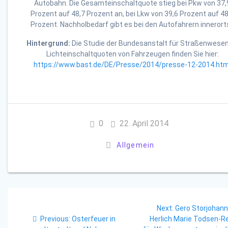
Autobahn. Die Gesamteinschaltquote stieg bei Pkw von 37,
Prozent auf 48,7 Prozent an, bei Lkw von 39,6 Prozent auf 48
Prozent. Nachholbedarf gibt es bei den Autofahrern innerorts
Hintergrund:
Die Studie der Bundesanstalt für Straßenwesen
Lichteinschaltquoten von Fahrzeugen finden Sie hier:
https://www.bast.de/DE/Presse/2014/presse-12-2014.htm
0
22. April 2014
Allgemein
Beitragsnavigation
Next
Next:
Gero Storjohann
Previous
post:
Previous:
Osterfeuer in
Herlich Marie Todsen-R