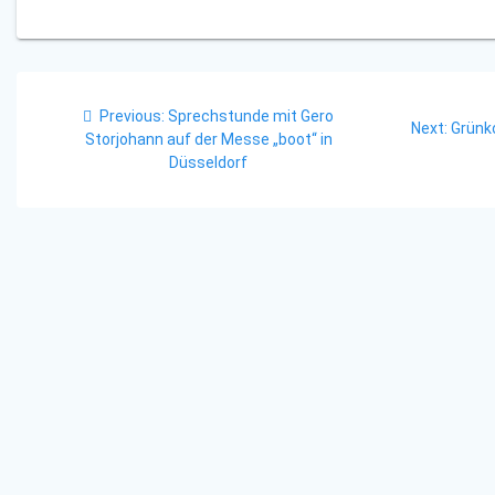
Beitragsnavigation
Previous
Previous:
Sprechstunde mit Gero
Next
Next:
Grünk
post:
Storjohann auf der Messe „boot“ in
post:
Düsseldorf