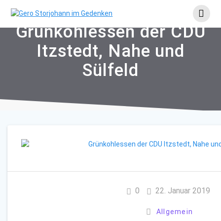
Skip
to
content
Grünkohlessen der CDU
Itzstedt, Nahe und
Sülfeld
0
22. Januar 2019
Allgemein