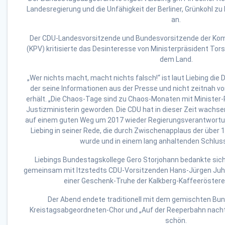
Landesregierung und die Unfähigkeit der Berliner, Grünkohl zu
an.
Der CDU-Landesvorsitzende und Bundesvorsitzende der Kom
(KPV) kritisierte das Desinteresse von Ministerpräsident To
dem Land.
„Wer nichts macht, macht nichts falsch!“ ist laut Liebing die
der seine Informationen aus der Presse und nicht zeitnah v
erhält. „Die Chaos-Tage sind zu Chaos-Monaten mit Minister-
Justizministerin geworden. Die CDU hat in dieser Zeit wachs
auf einem guten Weg um 2017 wieder Regierungsverantwortu
Liebing in seiner Rede, die durch Zwischenapplaus der über
wurde und in einem lang anhaltenden Schluss
Liebings Bundestagskollege Gero Storjohann bedankte sic
gemeinsam mit Itzstedts CDU-Vorsitzenden Hans-Jürgen Juh
einer Geschenk-Truhe der Kalkberg-Kaffeeröstere
Der Abend endete traditionell mit dem gemischten Bu
Kreistagsabgeordneten-Chor und „Auf der Reeperbahn nacht
schön.