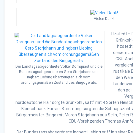
Vielen Dank!
Itzstedt – 
Grünkohl
Itzstedt
diesem Ja
CSU-Asc
vergleich
Der Landtagsabgeordnete Volker Dornquast und die
rustikale 
Bundestagsabgeordneten Gero Storjohann und
Ingbert Liebing überzeugten sich vom
den Wänd
ordnungsgemäßen Zustand des Bingogeräts.
Landesvors
den pol
Verg
norddeutsche Flair sorgte Grünkohl „satt“ mit 4 Sorten Fleisc
Klönschnack. Für viel Stimmung sorgten die Schnapszahl-
Bürgermeister-Bingo mit Maren Storjohann aus Seth, Peter R
CDU-Vorsitzenden Thomas Ahnfe
Der Bundestagsabgeordnete Ingbert Liebing griff in seiner R