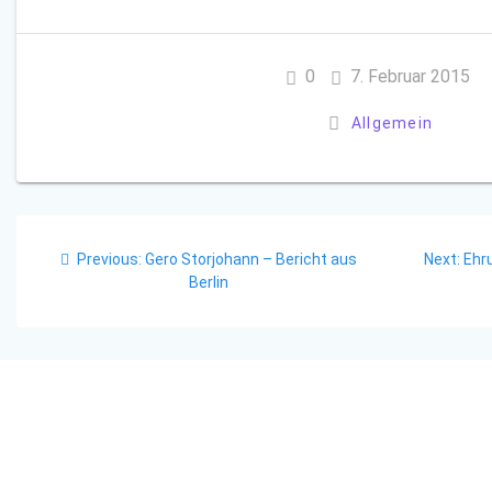
0
7. Februar 2015
Allgemein
Beitragsnavigation
Previous
Nex
Previous:
Gero Storjohann – Bericht aus
Next:
Ehr
post:
post
Berlin