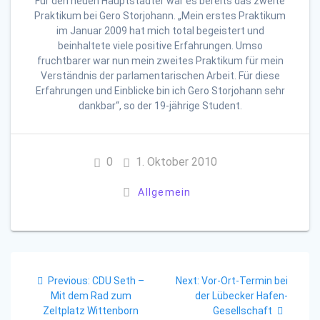
Für den neuen Hauptstädter war es bereits das zweite
Praktikum bei Gero Storjohann. „Mein erstes Praktikum
im Januar 2009 hat mich total begeistert und
beinhaltete viele positive Erfahrungen. Umso
fruchtbarer war nun mein zweites Praktikum für mein
Verständnis der parlamentarischen Arbeit. Für diese
Erfahrungen und Einblicke bin ich Gero Storjohann sehr
dankbar“, so der 19-jährige Student.
0
1. Oktober 2010
Allgemein
Beitragsnavigation
Previous
Next
Previous:
CDU Seth –
Next:
Vor-Ort-Termin bei
post:
post:
Mit dem Rad zum
der Lübecker Hafen-
Zeltplatz Wittenborn
Gesellschaft