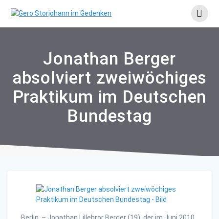
Skip
to
content
Jonathan Berger
absolviert zweiwöchiges
Praktikum im Deutschen
Bundestag
Berlin. – Jonathan Lillebror Berger (19), der im Juni 2010