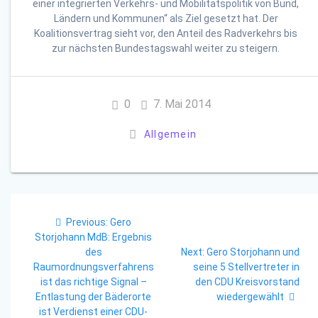
einer integrierten Verkehrs- und Mobilitätspolitik von Bund,
Ländern und Kommunen“ als Ziel gesetzt hat. Der
Koalitionsvertrag sieht vor, den Anteil des Radverkehrs bis
zur nächsten Bundestagswahl weiter zu steigern.
0
7. Mai 2014
Allgemein
Beitragsnavigation
Previous
Previous:
Gero
post:
Storjohann MdB: Ergebnis
Next
des
Next:
Gero Storjohann und
post:
Raumordnungsverfahrens
seine 5 Stellvertreter in
ist das richtige Signal –
den CDU Kreisvorstand
Entlastung der Bäderorte
wiedergewählt
ist Verdienst einer CDU-