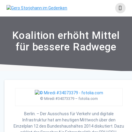
Skip
to
content
Koalition erhöht Mittel
für bessere Radwege
© Miredi #34073379 – fotolia.com
Berlin. – Der Ausschuss für Verkehr und digitale
Infrastruktur hat am heutigen Mittwoch über den
Einzelplan 12 des Bundeshaushaltes 2014 diskutiert. Dazu