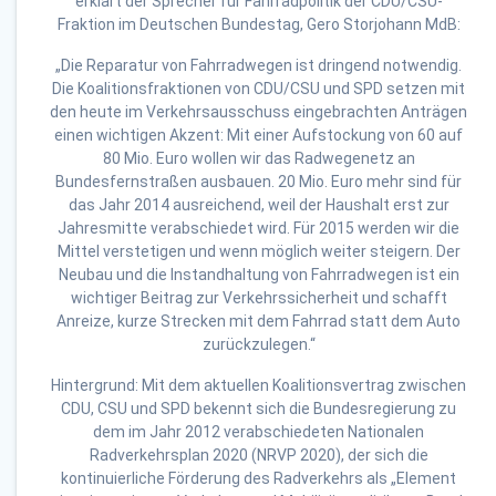
erklärt der Sprecher für Fahrradpolitik der CDU/CSU-
Fraktion im Deutschen Bundestag, Gero Storjohann MdB:
„Die Reparatur von Fahrradwegen ist dringend notwendig.
Die Koalitionsfraktionen von CDU/CSU und SPD setzen mit
den heute im Verkehrsausschuss eingebrachten Anträgen
einen wichtigen Akzent: Mit einer Aufstockung von 60 auf
80 Mio. Euro wollen wir das Radwegenetz an
Bundesfernstraßen ausbauen. 20 Mio. Euro mehr sind für
das Jahr 2014 ausreichend, weil der Haushalt erst zur
Jahresmitte verabschiedet wird. Für 2015 werden wir die
Mittel verstetigen und wenn möglich weiter steigern. Der
Neubau und die Instandhaltung von Fahrradwegen ist ein
wichtiger Beitrag zur Verkehrssicherheit und schafft
Anreize, kurze Strecken mit dem Fahrrad statt dem Auto
zurückzulegen.“
Hintergrund: Mit dem aktuellen Koalitionsvertrag zwischen
CDU, CSU und SPD bekennt sich die Bundesregierung zu
dem im Jahr 2012 verabschiedeten Nationalen
Radverkehrsplan 2020 (NRVP 2020), der sich die
kontinuierliche Förderung des Radverkehrs als „Element