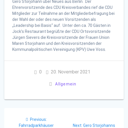
Gero Storjohann über Neues aus Berlin. Der
Ehrenvorsitzende des CDU Kreisverbandes rief die CDU
Mitglieder zur Teilnahme an der Mitgliederbefragung bei
der Wahl der oder des neuen Vorsitzenden als
„Leadership bei Basis“ auf. Unter den ca. 70 Gästen in
Jock’s Restaurant begrüßte der CDU Ortsvorsitzende
Jürgen Sievers die Kreisvorsitzende der Frauen Union
Maren Storjohann und den Kreisvorsitzenden der
Kommunalpolitischen Vereinigung (KPV) Uwe Voss.
0
20. November 2021
Allgemein
Beitragsnavigation
Previous
Previous:
post:
Next
Fahrradparkhäuser
Next:
Gero Storjohanns