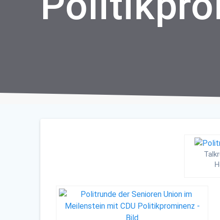
Politikpr
Talkr
H