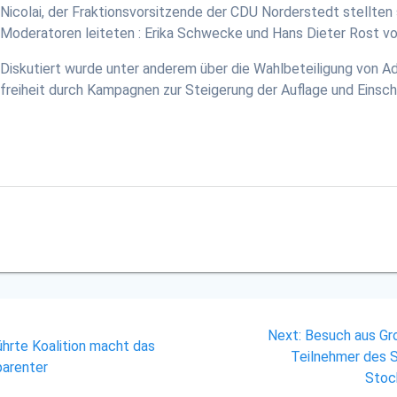
Nicolai, der Fraktionsvorsitzende der CDU Norderstedt stellten 
Moderatoren leiteten : Erika Schwecke und Hans Dieter Rost v
Diskutiert wurde unter anderem über die Wahlbeteiligung von Aden
freiheit durch Kampagnen zur Steigerung der Auflage und Einsch
Next
Next:
Besuch aus Gr
hrte Koalition macht das
post:
Teilnehmer des 
parenter
Stoc