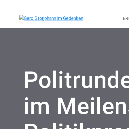
Skip
to
content
ER
Politrund
im Meilen