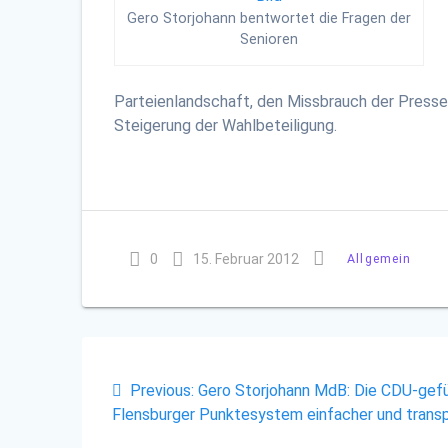
Gero Storjohann bentwortet die Fragen der
Senioren
Parteienlandschaft, den Missbrauch der Presse
Steigerung der Wahlbeteiligung.
0
15. Februar 2012
Allgemein
Beitragsnavigation
Previous
Previous:
Gero Storjohann MdB: Die CDU-gefü
post:
Flensburger Punktesystem einfacher und trans