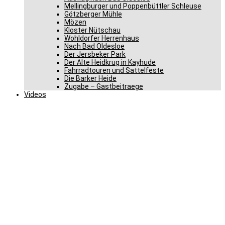
Mellingburger und Poppenbüttler Schleuse
Götzberger Mühle
Mözen
Kloster Nütschau
Wohldorfer Herrenhaus
Nach Bad Oldesloe
Der Jersbeker Park
Der Alte Heidkrug in Kayhude
Fahrradtouren und Sattelfeste
Die Barker Heide
Zugabe – Gastbeitraege
Videos
Über 100 Besucher aus
dem Wahlkreis bei Gero
Storjohann in Berlin