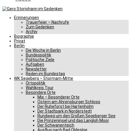
Erinnerungen
Trauerfeier – Nachrufe
Zum Gedenken
Archiv
Biographie
Privat
Berlin
Die Woche in Berlin
Bundespolitik
Politische Ziele
Aufgaben
Newsletter
Reden im Bundestag
WK Segeberg – Stormarn-Mitte
Ortspolitik
Wahlkreis Tour
Besondere Orte
Mix – Besonderer Orte
Ostern am Ahrensburger Schloss
Der Ruheforst bei Hartenholm
Der Stadtpark in Norderstedt
Rundweg um den Großen Segeberger See
Die Prinzeninsel und das Langloh Moor
Der Schwanenteich
Ausflug nach Bad Oldesloe