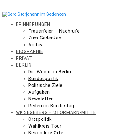
Skip
to
content
ERINNERUNGEN
Trauerfeier – Nachrufe
Zum Gedenken
Archiv
BIOGRAPHIE
PRIVAT
BERLIN
Die Woche in Berlin
Bundespolitik
Politische Ziele
Aufgaben
Newsletter
Reden im Bundestag
WK SEGEBERG – STORMARN-MITTE
Ortspolitik
Wahlkreis Tour
Besondere Orte