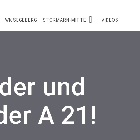
WK SEGEBERG – STORMARN-MITTE
VIDEOS
öder und
der A 21!