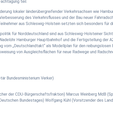
achtagung teil.
Förderung lokaler länderübergreifender Verkehrsachsen wie Ham
 Verbesserung des Verkehrsflusses und der Bau neuer Fahrradsc
ilnehmer aus Schleswig-Holstein setzten sich besonders für di
litik für Norddeutschland sind aus Schleswig-Holsteiner Sich
adelöhr Hamburger Hauptbahnhof und die Fertigstellung der A2
ung vom „Deutschlandtakt“ als Modellplan für den reibungslosen
usweisung von Ausgleichsflächen für neue Radwege und Radschn
tär Bundesministerium Verker)
echer der CDU-Bürgerschaftsfraktion) Marcus Weinberg MdB (Sp
 Deutschen Bundestages) Wolfgang Kühl (Vorsitzender des Lan